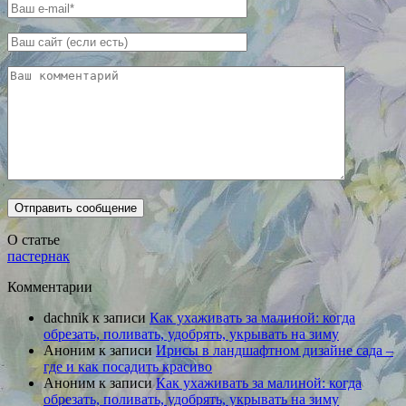
О статье
пастернак
Комментарии
dachnik
к записи
Как ухаживать за малиной: когда
обрезать, поливать, удобрять, укрывать на зиму
Аноним
к записи
Ирисы в ландшафтном дизайне сада –
где и как посадить красиво
Аноним
к записи
Как ухаживать за малиной: когда
обрезать, поливать, удобрять, укрывать на зиму