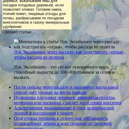
деревья, выкапываем ямы для
посадки плодовых деревьев, если
позволяет климат. Готовим навоз,
птичий помет, пищевые отходы для
почвы, разбрасываем по посадкам
многолетников и газону минеральные
удобрения.
Свежие статьи
Лук Эксибишен через рассаду: как подстригать «перья»,
чтобы рассада не полегла
Лук Эксибишен – это гигант луковичного мира,
способный вырасти до 500–800 граммов за сезон и
вызвать
Посев свёклы через рассаду и напрямую: когда какой
способ даёт урожай на месяц раньше
Подкормка плодовых деревьев: аммиачная селитра,
мочевина или органика – расчёт доз и сроки внесения
Альстромерия: выращивание и уход за перуанской
лилией в российском климате
Подготовка теплицы к сезону: как обеззаразить
поликарбонат, землю и конструкцию от болезней
прошлого года