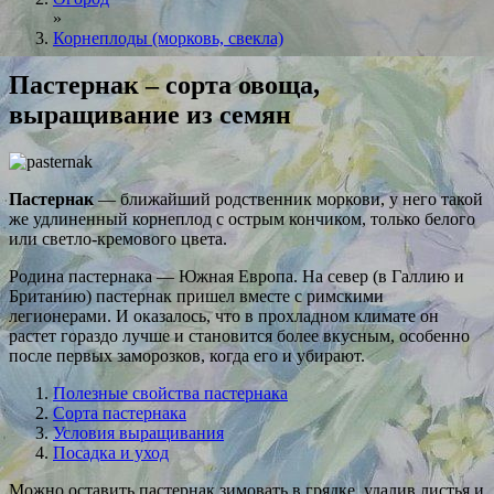
»
Корнеплоды (морковь, свекла)
Пастернак – сорта овоща,
выращивание из семян
Пастернак
— ближайший родственник моркови, у него такой
же удлиненный корнеплод с острым кончиком, только белого
или светло-кремового цвета.
Родина пастернака — Южная Европа. На север (в Галлию и
Британию) пастернак пришел вместе с римскими
легионерами. И оказалось, что в прохладном климате он
растет гораздо лучше и становится более вкусным, особенно
после первых заморозков, когда его и убирают.
Полезные свойства пастернака
Сорта пастернака
Условия выращивания
Посадка и уход
Можно оставить пастернак зимовать в грядке, удалив листья и