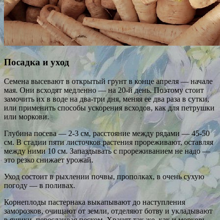
Посадка и уход
Семена высевают в открытый грунт в конце апреля — начале
мая. Они всходят медленно — на 20-й день. Поэтому стоит
замочить их в воде на два-три дня, меняя ее два раза в сутки,
или применить способы ускорения всходов, как для петрушки
или моркови.
Глубина посева — 2-3 см, расстояние между рядами — 45-50
см. В стадии пяти листочков растения прореживают, оставляя
между ними 10 см. Запаздывать с прореживанием не надо —
это резко снижает урожай.
Уход состоит в рыхлении почвы, прополках, в очень сухую
погоду — в поливах.
Корнеплоды пастернака выкапывают до наступления
заморозков, очищают от земли, отделяют ботву и укладывают
в ящики, переслаивая песком. Хранят так же, как и морковь.