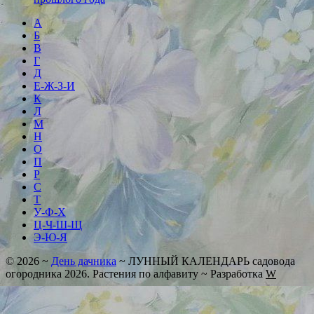
А
Б
В
Г
Д
Е-Ж-З-И
К
Л
М
Н
О
П
Р
С
Т
У-Ф-Х
Ц-Ч-Ш-Щ
Э-Ю-Я
©
2026
~
День дачника
~ ЛУННЫЙ КАЛЕНДАРЬ садовода
огородника 2026. Растения по алфавиту ~ Разработка
W