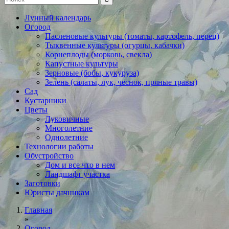
Лунный календарь
Огород
Пасленовые культуры (томаты, картофель, перец)
Тыквенные культуры (огурцы, кабачки)
Корнеплоды (морковь, свекла)
Капустные культуры
Зерновые (бобы, кукуруза)
Зелень (салаты, лук, чеснок, пряные травы)
Сад
Кустарники
Цветы
Луковичные
Многолетние
Однолетние
Технологии работы
Обустройство
Дом и все что в нем
Ландшафт участка
Заготовки
Юристы дачникам
Главная
»
Огород