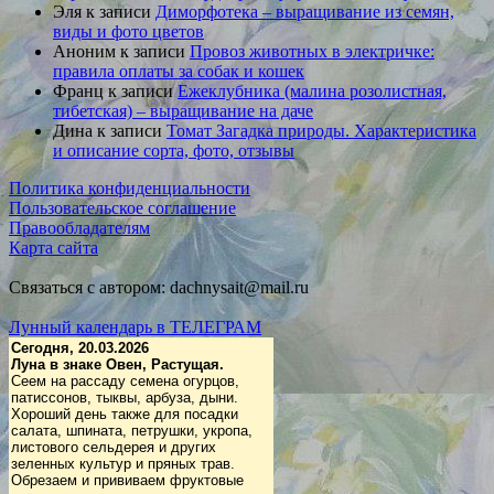
Эля
к записи
Диморфотека – выращивание из семян,
виды и фото цветов
Аноним
к записи
Провоз животных в электричке:
правила оплаты за собак и кошек
Франц
к записи
Ежеклубника (малина розолистная,
тибетская) – выращивание на даче
Дина
к записи
Томат Загадка природы. Характеристика
и описание сорта, фото, отзывы
Политика конфиденциальности
Пользовательское соглашение
Правообладателям
Карта сайта
Связаться с автором: dachnysait@mail.ru
Лунный календарь в ТЕЛЕГРАМ
Сегодня, 20.03.2026
Луна в знаке Овен, Растущая.
Сеем на рассаду семена огурцов,
патиссонов, тыквы, арбуза, дыни.
Хороший день также для посадки
салата, шпината, петрушки, укропа,
листового сельдерея и других
зеленных культур и пряных трав.
Обрезаем и прививаем фруктовые