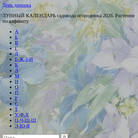
День дачника
ЛУННЫЙ КАЛЕНДАРЬ садовода огородника 2026. Растения
по алфавиту
А
Б
В
Г
Д
Е-Ж-З-И
К
Л
М
Н
О
П
Р
С
Т
У-Ф-Х
Ц-Ч-Ш-Щ
Э-Ю-Я