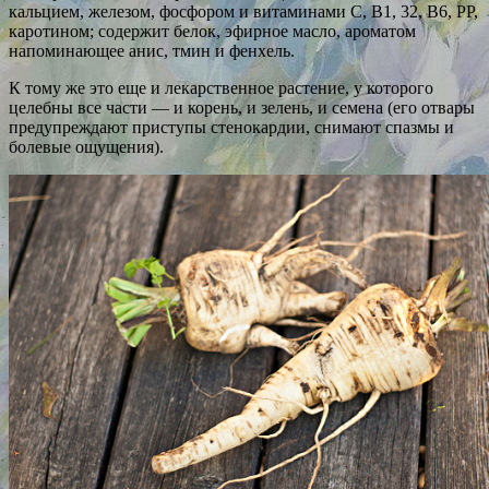
кальцием, железом, фосфором и витаминами С, В1, 32, В6, РР,
каротином; содержит белок, эфирное масло, ароматом
напоминающее анис, тмин и фенхель.
К тому же это еще и лекарственное растение, у которого
целебны все части — и корень, и зелень, и семена (его отвары
предупреждают приступы стенокардии, снимают спазмы и
болевые ощущения).