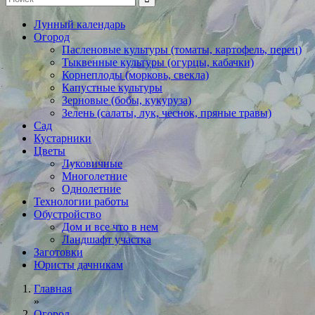
Лунный календарь
Огород
Пасленовые культуры (томаты, картофель, перец)
Тыквенные культуры (огурцы, кабачки)
Корнеплоды (морковь, свекла)
Капустные культуры
Зерновые (бобы, кукуруза)
Зелень (салаты, лук, чеснок, пряные травы)
Сад
Кустарники
Цветы
Луковичные
Многолетние
Однолетние
Технологии работы
Обустройство
Дом и все что в нем
Ландшафт участка
Заготовки
Юристы дачникам
Главная
»
Огород