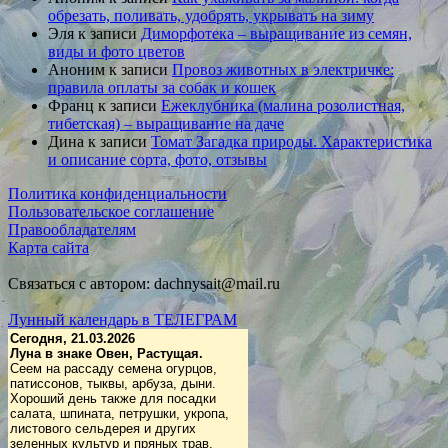
обрезать, поливать, удобрять, укрывать на зиму
Эля
к записи
Диморфотека – выращивание из семян,
виды и фото цветов
Аноним
к записи
Провоз животных в электричке:
правила оплаты за собак и кошек
Франц
к записи
Ежеклубника (малина розолистная,
тибетская) – выращивание на даче
Дина
к записи
Томат Загадка природы. Характеристика
и описание сорта, фото, отзывы
Политика конфиденциальности
Пользовательское соглашение
Правообладателям
Карта сайта
Связаться с автором: dachnysait@mail.ru
Лунный календарь в ТЕЛЕГРАМ
Сегодня, 21.03.2026
Луна в знаке Овен, Растущая.
Сеем на рассаду семена огурцов,
патиссонов, тыквы, арбуза, дыни.
Хороший день также для посадки
салата, шпината, петрушки, укропа,
листового сельдерея и других
зеленных культур и пряных трав.