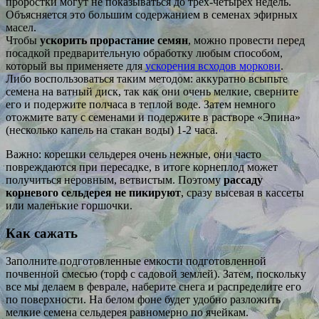
проростки могут не показываться до трех-четырех недель.
Объясняется это большим содержанием в семенах эфирных
масел.
Чтобы
ускорить прорастание семян
, можно провести перед
посадкой предварительную обработку любым способом,
который вы применяете для
ускорения всходов моркови
.
Либо воспользоваться таким методом: аккуратно всыпьте
семена на ватный диск, так как они очень мелкие, сверните
его и подержите полчаса в теплой воде. Затем немного
отожмите вату с семенами и подержите в растворе «Эпина»
(несколько капель на стакан воды) 1-2 часа.
Важно: корешки сельдерея очень нежные, они часто
повреждаются при пересадке, в итоге корнеплод может
получиться неровным, ветвистым. Поэтому
рассаду
корневого сельдерея не пикируют
, сразу высевая в кассеты
или маленькие горшочки.
Как сажать
Заполните подготовленные емкости подготовленной
почвенной смесью (торф с садовой землей). Затем, поскольку
все мы делаем в феврале, наберите снега и распределите его
по поверхности. На белом фоне будет удобно разложить
мелкие семена сельдерея равномерно по ячейкам.