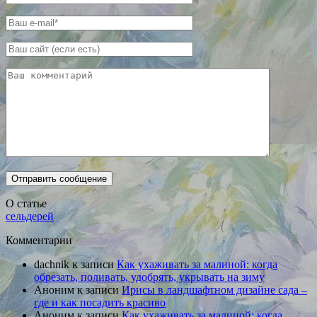
О статье
сельдерей
Комментарии
dachnik
к записи
Как ухаживать за малиной: когда
обрезать, поливать, удобрять, укрывать на зиму
Аноним
к записи
Ирисы в ландшафтном дизайне сада –
где и как посадить красиво
Аноним
к записи
Как ухаживать за малиной: когда