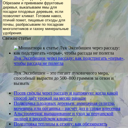
Обрезаем и прививаем фруктовые
деревья, выкапываем ямы для
посадки плодовых деревьев, если
позволяет климат. Готовим навоз,
птичий помет, пищевые отходы для
почвы, разбрасываем по посадкам
многолетников и газону минеральные
удобрения.
Свежие статьи
Лук Эксибишен через рассаду: как подстригать «перья»,
чтобы рассада не полегла
Лук Эксибишен – это гигант луковичного мира,
способный вырасти до 500–800 граммов за сезон и
вызвать
Посев свёклы через рассаду и напрямую: когда какой
способ даёт урожай на месяц раньше
Подкормка плодовых деревьев: аммиачная селитра,
мочевина или органика – расчёт доз и сроки внесения
Альстромерия: выращивание и уход за перуанской
лилией в российском климате
Подготовка теплицы к сезону: как обеззаразить