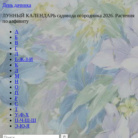
День дачника
ЛУННЫЙ КАЛЕНДАРЬ садовода огородника 2026. Растения
по алфавиту
А
Б
В
Г
Д
Е-Ж-З-И
К
Л
М
Н
О
П
Р
С
Т
У-Ф-Х
Ц-Ч-Ш-Щ
Э-Ю-Я