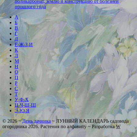
поликарбонат, землю и конструкцию от болезней
прошлого года
А
Б
В
Г
Д
Е-Ж-З-И
К
Л
М
Н
О
П
Р
С
Т
У-Ф-Х
Ц-Ч-Ш-Щ
Э-Ю-Я
©
2026
~
День дачника
~ ЛУННЫЙ КАЛЕНДАРЬ садовода
огородника 2026. Растения по алфавиту ~ Разработка
W