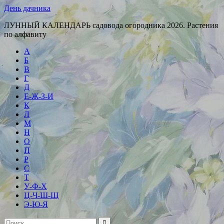
День дачника
ЛУННЫЙ КАЛЕНДАРЬ садовода огородника 2026. Растения
по алфавиту
А
Б
В
Г
Д
Е-Ж-З-И
К
Л
М
Н
О
П
Р
С
Т
У-Ф-Х
Ц-Ч-Ш-Щ
Э-Ю-Я