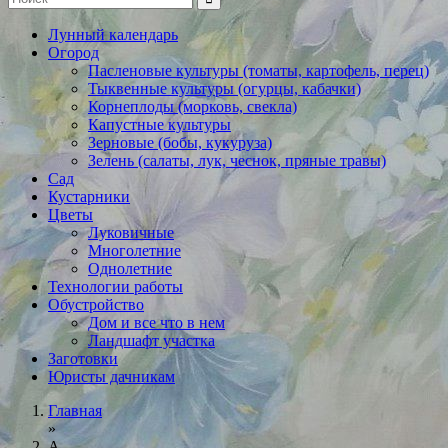
Лунный календарь
Огород
Пасленовые культуры (томаты, картофель, перец)
Тыквенные культуры (огурцы, кабачки)
Корнеплоды (морковь, свекла)
Капустные культуры
Зерновые (бобы, кукуруза)
Зелень (салаты, лук, чеснок, пряные травы)
Сад
Кустарники
Цветы
Луковичные
Многолетние
Однолетние
Технологии работы
Обустройство
Дом и все что в нем
Ландшафт участка
Заготовки
Юристы дачникам
Главная
»
А