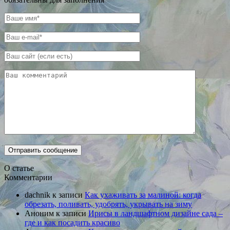
О статье
Комментарии
dachnik
к записи
Как ухаживать за малиной: когда
обрезать, поливать, удобрять, укрывать на зиму
Аноним
к записи
Ирисы в ландшафтном дизайне сада –
где и как посадить красиво