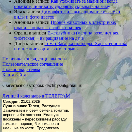
Аноним
к записи
Как ухаживать за малиной: когда
обрезать, поливать, удобрять, укрывать на зиму
Эля
к записи
Диморфотека – выращивание из семян,
виды и фото цветов
Аноним
к записи
Провоз животных в электричке:
правила оплаты за собак и кошек
Франц
к записи
Ежеклубника (малина розолистная,
тибетская) – выращивание на даче
Дина
к записи
Томат Загадка природы. Характеристика
и описание сорта, фото, отзывы
Политика конфиденциальности
Пользовательское соглашение
Правообладателям
Карта сайта
Связаться с автором: dachnysait@mail.ru
Лунный календарь в ТЕЛЕГРАМ
Сегодня, 21.03.2026
Луна в знаке Телец, Растущая.
Замачиваем и сеем семена томатов,
перцев и баклажанов. Если уже
посажены – пересаживаем рассаду
томатов, перцев, баклажанов в
большие емкости. Продолжаем