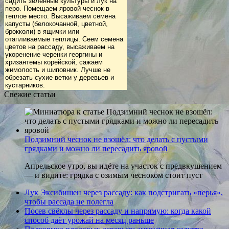
садить зеленные культуры и лук на
перо. Помещаем яровой чеснок в
теплое место. Высаживаем семена
капусты (белокочанной, цветной,
брокколи) в ящички или
отапливаемые теплицы. Сеем семена
цветов на рассаду, высаживаем на
укоренение черенки георгины и
хризантемы корейской, сажаем
жимолость и шиповник. Лучше не
обрезать сухие ветки у деревьев и
кустарников.
Свежие статьи
Подзимний чеснок не взошёл: что делать с пустыми
грядками и можно ли пересадить яровой
Апрельское утро, вы идёте на участок с предвкушением
— и видите: грядка с озимым чесноком стоит пуст
Лук Эксибишен через рассаду: как подстригать «перья»,
чтобы рассада не полегла
Посев свёклы через рассаду и напрямую: когда какой
способ даёт урожай на месяц раньше