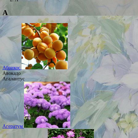
А
Абрикос
Авокадо
Агалантус
Агератум