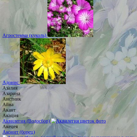
Агростемма (куколь)
Адонис
Азалия
Азарина
Аистник
Айва
Акант
Акация
Аквилегия (Водосбор)
Акецея
Аконит (борец)