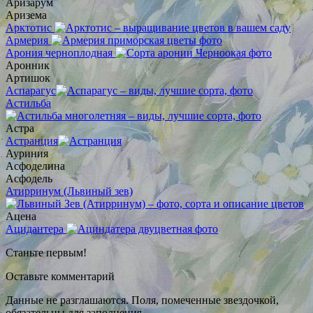
Аризарум
Аризема
Арктотис
Армерия
Арония черноплодная
Аронник
Артишок
Аспарагус
Астильба
Астра
Астранция
Ауриния
Асфоделина
Асфодель
Атирринум (Львиный зев)
Ацена
Ацидантера
Станьте первым!
Оставьте комментарий
Данные не разглашаются. Поля, помеченные звездочкой,
обязательны для заполнения