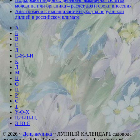
Подкормка плодовых деревьев: аммиачная селитра,
мочевина или органика – расчёт доз и сроки внесения
Альстромерия: выращивание и уход за перуанской
лилией в российском климате
А
Б
В
Г
Д
Е-Ж-З-И
К
Л
М
Н
О
П
Р
С
Т
У-Ф-Х
Ц-Ч-Ш-Щ
Э-Ю-Я
©
2026
~
День дачника
~ ЛУННЫЙ КАЛЕНДАРЬ садовода
огородника 2026. Растения по алфавиту ~ Разработка
W