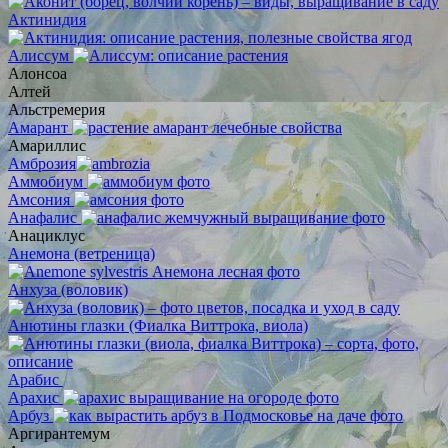
Актинидия
Алиссум
Алонсоа
Алтей
Альстремерия
Амарант
Амариллис
Амброзия
Аммобиум
Амсония
Анафалис
Анациклус
Анемона (ветреница)
Анхуза (воловик)
Анютины глазки (Фиалка Виттрока, виола)
Арабис
Арахис
Арбуз
Аргирантемум