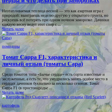
перцы и что делать при заморозках
Неотапливаемая теплица весной — это как азартная игра с
природой: выиграешь неделю-другую у открытого грунта, но
рискуешь всё потерять при одном ночном заморозке. Дачники
каждую весну ведут этот спор с ...
Читать далее
помидоры
Томат Сарра F1, характеристика и
личный отзыв (томаты Сара)
Среди томатов типа «Бычье сердце» есть сорта известные и
заслуженные, а есть те, что умудрились занять особое место в
сердцах дачников буквально за несколько сезонов. Томат
Сарра F1 (в простонародье ...
Читать далее
картофель