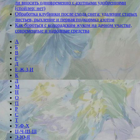
ли вносить одновременно с азотными удобрениями
(спойлер: нет)
Обработка клубники после схода снега: удаление старых
листьев, рыхление и первая подкормка азотом
Как бороться с колорадским жуком на дачном участке,
современные и народные средства
А
Б
В
Г
Д
Е-Ж-З-И
К
Л
М
Н
О
П
Р
С
Т
У-Ф-Х
Ц-Ч-Ш-Щ
Э-Ю-Я