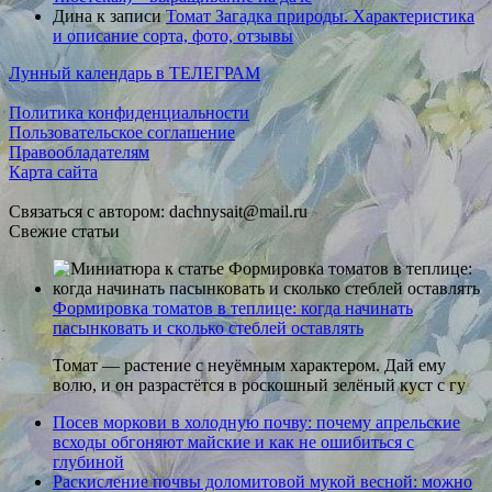
Дина
к записи
Томат Загадка природы. Характеристика
и описание сорта, фото, отзывы
Лунный календарь в ТЕЛЕГРАМ
Политика конфиденциальности
Пользовательское соглашение
Правообладателям
Карта сайта
Связаться с автором: dachnysait@mail.ru
Свежие статьи
Формировка томатов в теплице: когда начинать
пасынковать и сколько стеблей оставлять
Томат — растение с неуёмным характером. Дай ему
волю, и он разрастётся в роскошный зелёный куст с гу
Посев моркови в холодную почву: почему апрельские
всходы обгоняют майские и как не ошибиться с
глубиной
Раскисление почвы доломитовой мукой весной: можно