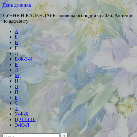
День дачника
ЛУННЫЙ КАЛЕНДАРЬ садовода огородника 2026. Растения
по алфавиту
А
Б
В
Г
Д
Е-Ж-З-И
К
Л
М
Н
О
П
Р
С
Т
У-Ф-Х
Ц-Ч-Ш-Щ
Э-Ю-Я