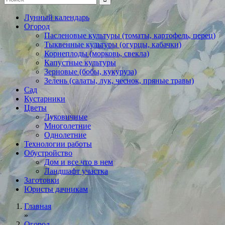
Лунный календарь
Огород
Пасленовые культуры (томаты, картофель, перец)
Тыквенные культуры (огурцы, кабачки)
Корнеплоды (морковь, свекла)
Капустные культуры
Зерновые (бобы, кукуруза)
Зелень (салаты, лук, чеснок, пряные травы)
Сад
Кустарники
Цветы
Луковичные
Многолетние
Однолетние
Технологии работы
Обустройство
Дом и все что в нем
Ландшафт участка
Заготовки
Юристы дачникам
Главная
»
Огород