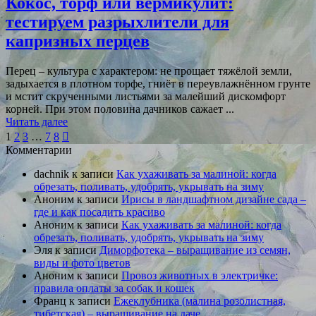
Кокос, торф или вермикулит:
тестируем разрыхлители для
капризных перцев
Перец – культура с характером: не прощает тяжёлой земли,
задыхается в плотном торфе, гниёт в переувлажнённом грунте
и мстит скрученными листьями за малейший дискомфорт
корней. При этом половина дачников сажает ...
Читать далее
Пагинация
1
2
3
…
7
8

Комментарии
записей
dachnik
к записи
Как ухаживать за малиной: когда
обрезать, поливать, удобрять, укрывать на зиму
Аноним
к записи
Ирисы в ландшафтном дизайне сада –
где и как посадить красиво
Аноним
к записи
Как ухаживать за малиной: когда
обрезать, поливать, удобрять, укрывать на зиму
Эля
к записи
Диморфотека – выращивание из семян,
виды и фото цветов
Аноним
к записи
Провоз животных в электричке:
правила оплаты за собак и кошек
Франц
к записи
Ежеклубника (малина розолистная,
тибетская) – выращивание на даче