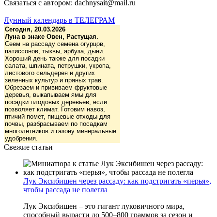
Связаться с автором: dachnysait@mail.ru
Лунный календарь в ТЕЛЕГРАМ
Сегодня, 20.03.2026
Луна в знаке Овен, Растущая.
Сеем на рассаду семена огурцов,
патиссонов, тыквы, арбуза, дыни.
Хороший день также для посадки
салата, шпината, петрушки, укропа,
листового сельдерея и других
зеленных культур и пряных трав.
Обрезаем и прививаем фруктовые
деревья, выкапываем ямы для
посадки плодовых деревьев, если
позволяет климат. Готовим навоз,
птичий помет, пищевые отходы для
почвы, разбрасываем по посадкам
многолетников и газону минеральные
удобрения.
Свежие статьи
Лук Эксибишен через рассаду: как подстригать «перья»,
чтобы рассада не полегла
Лук Эксибишен – это гигант луковичного мира,
способный вырасти до 500–800 граммов за сезон и