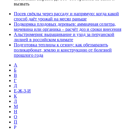
вызвать
Посев свёклы через рассаду и напрямую: когда какой
способ даёт урожай на месяц раньше
Подкормка плодовых деревьев: аммиачная селитра,
мочевина или органика – расчёт доз и сроки внесения
Альстромерия: выращивание и уход за перуанской
лилией в российском климате
Подготовка теплицы к сезону: как обеззаразить
поликарбонат, землю и конструкцию от болезней
прошлого года
А
Б
В
Г
Д
Е-Ж-З-И
К
Л
М
Н
О
П
Р