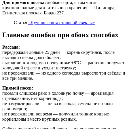
Для прямого посева:
любые сорта, в том числе
крупноплодные для длительного хранения — Цилиндра,
Египетская плоская, Бордо 237.
Статья
«Лучшие сорта столовой свеклы»
Главные ошибки при обоих способах
Рассада:
передержали дольше 25 дней — корень скрутился, после
высадки свёкла долго болеет;
высадили в холодную почву ниже +8°C — растение получает
холодовой стресс и уходит в стрелку;
не прореживали — из одного соплодия выросло три свёклы и
все три мелкие.
Прямой посев:
посеяли слишком рано в холодную почву — яровизация,
стрелкование, нет корнеплода;
не замульчировали — почва высохла, семена не взошли
равномерно;
не прореживали вовремя — получили тонкие кривые
корнеплоды вместо крупных ровных.
Свёкла не самый сложный овощ — но она точно один из