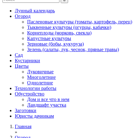
Лунный календарь
Огород
Пасленовые культуры (томаты, картофель, перец)
Тыквенные культуры (огурцы, кабачки)
Корнеплоды (морковь, свекла)
Капустные культуры
Зерновые (бобы, кукуруза)
Зелень (салаты, лук, чеснок, пряные травы)
Сад
Кустарники
Цветы
Луковичные
Многолетние
Однолетние
Технологии работы
Обустройство
Дом и все что в нем
Ландшафт участка
Заготовки
Юристы дачникам
Главная
»
Огород