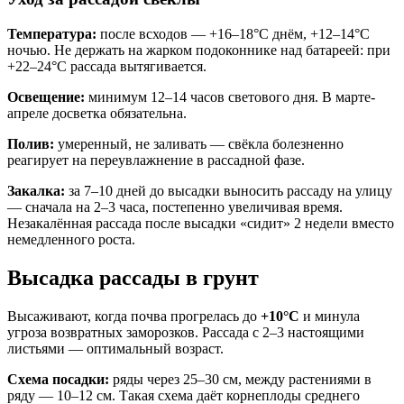
Температура:
после всходов — +16–18°C днём, +12–14°C
ночью. Не держать на жарком подоконнике над батареей: при
+22–24°C рассада вытягивается.
Освещение:
минимум 12–14 часов светового дня. В марте-
апреле досветка обязательна.
Полив:
умеренный, не заливать — свёкла болезненно
реагирует на переувлажнение в рассадной фазе.
Закалка:
за 7–10 дней до высадки выносить рассаду на улицу
— сначала на 2–3 часа, постепенно увеличивая время.
Незакалённая рассада после высадки «сидит» 2 недели вместо
немедленного роста.
Высадка рассады в грунт
Высаживают, когда почва прогрелась до
+10°C
и минула
угроза возвратных заморозков. Рассада с 2–3 настоящими
листьями — оптимальный возраст.
Схема посадки:
ряды через 25–30 см, между растениями в
ряду — 10–12 см. Такая схема даёт корнеплоды среднего