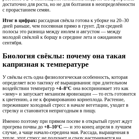
достаточно для роста, но не для болтания в неопределённости
с прорастанием семян.
Итог в цифрах:
рассадная свёкла готова к уборке на 20–30
дней раньше, чем посеянная прямо в грунт. Для средней
полосы это разница между июлем и августом — между
молодой свёклой к борщу в середине лета и ожиданием
сентября.
Биология свёклы: почему она такая
капризная к температуре
У свёклы есть одна физиологическая особенность, которая
определяет всю тактику её выращивания: при длительном
воздействии температур
+4–8°C
она воспринимает это как
«зиму» и запускает механизм яровизации — то есть готовится
к цветению, а не к формированию корнеплода. Растение,
пережившее холодный стресс в начале вегетации, уходит в
стрелку и становится непригодным в пищу.
Именно поэтому при прямом посеве в открытый грунт ждут
прогрева почвы до
+8–10°C
— и это конец апреля в лучшем
случае, а чаще начало-середина мая. Рассада, выращенная в
тепле, этот стресс не получает и сразу настраивается на