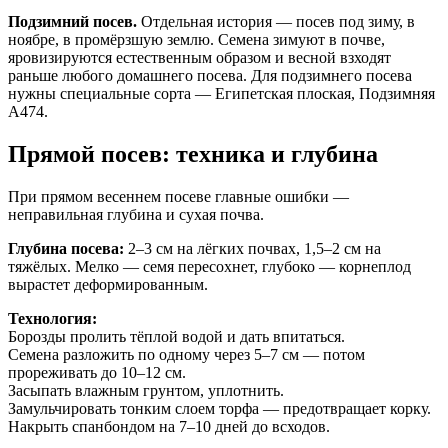
Подзимний посев.
Отдельная история — посев под зиму, в
ноябре, в промёрзшую землю. Семена зимуют в почве,
яровизируются естественным образом и весной взходят
раньше любого домашнего посева. Для подзимнего посева
нужны специальные сорта — Египетская плоская, Подзимняя
А474.
Прямой посев: техника и глубина
При прямом весеннем посеве главные ошибки —
неправильная глубина и сухая почва.
Глубина посева:
2–3 см на лёгких почвах, 1,5–2 см на
тяжёлых. Мелко — семя пересохнет, глубоко — корнеплод
вырастет деформированным.
Технология:
Борозды пролить тёплой водой и дать впитаться.
Семена разложить по одному через 5–7 см — потом
прореживать до 10–12 см.
Засыпать влажным грунтом, уплотнить.
Замульчировать тонким слоем торфа — предотвращает корку.
Накрыть спанбондом на 7–10 дней до всходов.