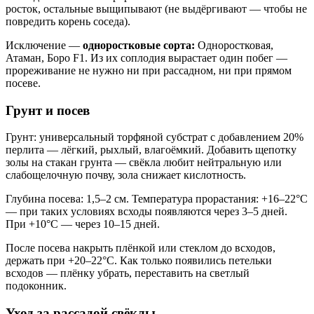
росток, остальные выщипывают (не выдёргивают — чтобы не
повредить корень соседа).
Исключение —
одноростковые сорта:
Одноростковая,
Атаман, Боро F1. Из их соплодия вырастает один побег —
прореживание не нужно ни при рассадном, ни при прямом
посеве.
Грунт и посев
Грунт: универсальный торфяной субстрат с добавлением 20%
перлита — лёгкий, рыхлый, влагоёмкий. Добавить щепотку
золы на стакан грунта — свёкла любит нейтральную или
слабощелочную почву, зола снижает кислотность.
Глубина посева: 1,5–2 см. Температура прорастания: +16–22°C
— при таких условиях всходы появляются через 3–5 дней.
При +10°C — через 10–15 дней.
После посева накрыть плёнкой или стеклом до всходов,
держать при +20–22°C. Как только появились петельки
всходов — плёнку убрать, переставить на светлый
подоконник.
Уход за рассадой свёклы