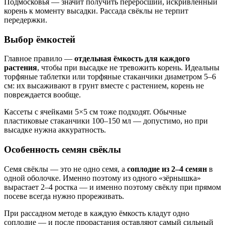
Подмосковья — значит получить переросший, искривлённый
корень к моменту высадки. Рассада свёклы не терпит
передержки.
Выбор ёмкостей
Главное правило —
отдельная ёмкость для каждого
растения
, чтобы при высадке не тревожить корень. Идеальны
торфяные таблетки или торфяные стаканчики диаметром 5–6
см: их высаживают в грунт вместе с растением, корень не
повреждается вообще.
Кассеты с ячейками 5×5 см тоже подходят. Обычные
пластиковые стаканчики 100–150 мл — допустимо, но при
высадке нужна аккуратность.
Особенность семян свёклы
Семя свёклы — это не одно семя, а
соплодие из 2–4 семян
в
одной оболочке. Именно поэтому из одного «зёрнышка»
вырастает 2–4 ростка — и именно поэтому свёклу при прямом
посеве всегда нужно прореживать.
При рассадном методе в каждую ёмкость кладут одно
соплодие — и после прорастания оставляют самый сильный