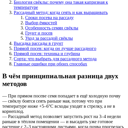
Биология свёклы: почему она такая капризная к
температуре
Рассадный метод: когда сеять и как выращивать
Сроки посева на рассаду
Выбор ёмкостей
Особенность семян свёклы
Грунт и посев
Уход за рассадой свёклы
Высадка рассады в грунт
Прямой посев: когда он лучше рассадного
Прямой посев: техника и глубина
Сорта: что выбрать для рассадного метода
Главные ошибки при обоих способах
В чём принципиальная разница двух
методов
— При прямом посеве семя попадает в ещё холодную почву
— свёклу боятся сеять раньше мая, потому что при
температуре ниже +5–6°C всходы уходят в стрелку, а не в
корнеплод.
— Рассадный метод позволяет запустить рост на 3–4 недели
раньше в тёплом помещении — и высадить уже готовое
растение с 2–3 настоящими листьями, когда почва прогрелась