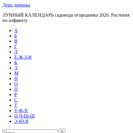
День дачника
ЛУННЫЙ КАЛЕНДАРЬ садовода огородника 2026. Растения
по алфавиту
А
Б
В
Г
Д
Е-Ж-З-И
К
Л
М
Н
О
П
Р
С
Т
У-Ф-Х
Ц-Ч-Ш-Щ
Э-Ю-Я