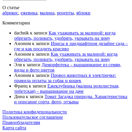
О статье
абрикос
,
ежевика
,
малина
,
рецепты
,
яблоки
Комментарии
dachnik
к записи
Как ухаживать за малиной: когда
обрезать, поливать, удобрять, укрывать на зиму
Аноним
к записи
Ирисы в ландшафтном дизайне сада –
где и как посадить красиво
Аноним
к записи
Как ухаживать за малиной: когда
обрезать, поливать, удобрять, укрывать на зиму
Эля
к записи
Диморфотека – выращивание из семян,
виды и фото цветов
Аноним
к записи
Провоз животных в электричке:
правила оплаты за собак и кошек
Франц
к записи
Ежеклубника (малина розолистная,
тибетская) – выращивание на даче
Дина
к записи
Томат Загадка природы. Характеристика
и описание сорта, фото, отзывы
Политика конфиденциальности
Пользовательское соглашение
Правообладателям
Карта сайта