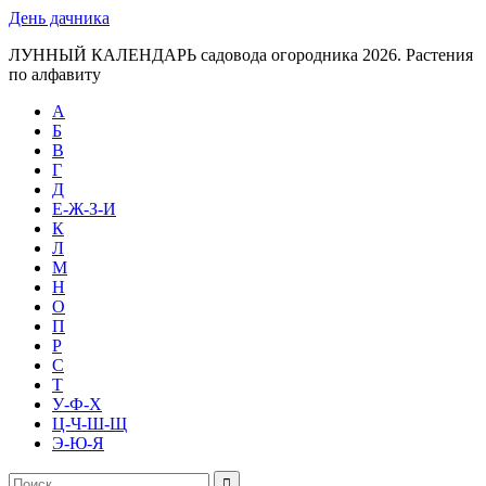
День дачника
ЛУННЫЙ КАЛЕНДАРЬ садовода огородника 2026. Растения
по алфавиту
А
Б
В
Г
Д
Е-Ж-З-И
К
Л
М
Н
О
П
Р
С
Т
У-Ф-Х
Ц-Ч-Ш-Щ
Э-Ю-Я