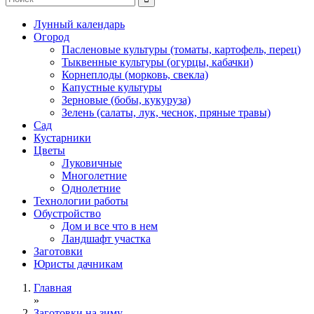
Лунный календарь
Огород
Пасленовые культуры (томаты, картофель, перец)
Тыквенные культуры (огурцы, кабачки)
Корнеплоды (морковь, свекла)
Капустные культуры
Зерновые (бобы, кукуруза)
Зелень (салаты, лук, чеснок, пряные травы)
Сад
Кустарники
Цветы
Луковичные
Многолетние
Однолетние
Технологии работы
Обустройство
Дом и все что в нем
Ландшафт участка
Заготовки
Юристы дачникам
Главная
»
Заготовки на зиму