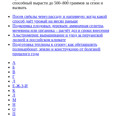
способный вырасти до 500–800 граммов за сезон и
вызвать
Посев свёклы через рассаду и напрямую: когда какой
способ даёт урожай на месяц раньше
Подкормка плодовых деревьев: аммиачная селитра,
мочевина или органика – расчёт доз и сроки внесения
Альстромерия: выращивание и уход за перуанской
лилией в российском климате
Подготовка теплицы к сезону: как обеззаразить
поликарбонат, землю и конструкцию от болезней
прошлого года
А
Б
В
Г
Д
Е-Ж-З-И
К
Л
М
Н
О
П