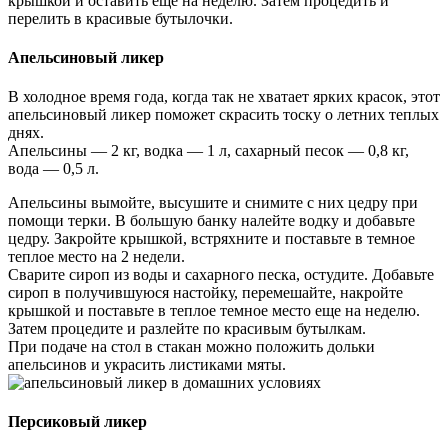
крышкой и оставить еще на неделю. Затем процедить и
перелить в красивые бутылочки.
Апельсиновый ликер
В холодное время года, когда так не хватает ярких красок, этот
апельсиновый ликер поможет скрасить тоску о летних теплых
днях.
Апельсины — 2 кг, водка — 1 л, сахарный песок — 0,8 кг,
вода — 0,5 л.
Апельсины вымойте, высушите и снимите с них цедру при
помощи терки. В большую банку налейте водку и добавьте
цедру. Закройте крышкой, встряхните и поставьте в темное
теплое место на 2 недели.
Сварите сироп из воды и сахарного песка, остудите. Добавьте
сироп в получившуюся настойку, перемешайте, накройте
крышкой и поставьте в теплое темное место еще на неделю.
Затем процедите и разлейте по красивым бутылкам.
При подаче на стол в стакан можно положить дольки
апельсинов и украсить листиками мяты.
Персиковый ликер