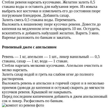
Стебли ревеня нарезать кусочками. Желатин залить 0,5
стакана воды и оставить для набухания зерен. Из жмыха
выбрать все косточки и измельчить его до состояния пюре
погружным блендером. Добавить сахар.
Залить смесь 0,5 стакана воды. Перемешать.
Выложить к вишневому пюре кусочки ревеня. Довести до
кипения на медленном огне и проварить 10 ин. Остудить,
вскипятить и добавить набухший желатин. Варить 3 мин.
Варенье разложить по банкам и закатать.
Ревеневый джем с апельсином
Ревень — 1 кг, апельсин — 1 шт., ликер ванильный — 0,5
стакана, сахар — 1 кг, вода — 1 стакан.
Стебли нарезать мелкими кусочками. Апельсин очистить и
мелко нарезать.
Залить сахар водой и греть на слабом огне до полного
растворения.
Выложить ревень и апельсин в горячий сироп и в несколько
приемов (доводя до кипения и остужая) сварить до мягкости
кусочков ревеня. Крышкой не накрывать.
Перед последним кипячением добавить в джем апельсиновый
сок и ликер. Расфасовать по банкам.