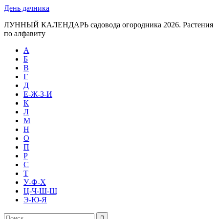
День дачника
ЛУННЫЙ КАЛЕНДАРЬ садовода огородника 2026. Растения
по алфавиту
А
Б
В
Г
Д
Е-Ж-З-И
К
Л
М
Н
О
П
Р
С
Т
У-Ф-Х
Ц-Ч-Ш-Щ
Э-Ю-Я