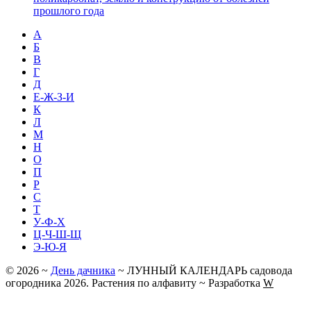
прошлого года
А
Б
В
Г
Д
Е-Ж-З-И
К
Л
М
Н
О
П
Р
С
Т
У-Ф-Х
Ц-Ч-Ш-Щ
Э-Ю-Я
©
2026
~
День дачника
~ ЛУННЫЙ КАЛЕНДАРЬ садовода
огородника 2026. Растения по алфавиту ~ Разработка
W