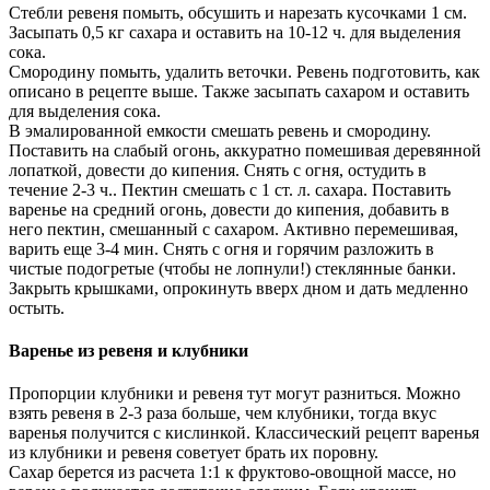
Стебли ревеня помыть, обсушить и нарезать кусочками 1 см.
Засыпать 0,5 кг сахара и оставить на 10-12 ч. для выделения
сока.
Смородину помыть, удалить веточки. Ревень подготовить, как
описано в рецепте выше. Также засыпать сахаром и оставить
для выделения сока.
В эмалированной емкости смешать ревень и смородину.
Поставить на слабый огонь, аккуратно помешивая деревянной
лопаткой, довести до кипения. Снять с огня, остудить в
течение 2-3 ч.. Пектин смешать с 1 ст. л. сахара. Поставить
варенье на средний огонь, довести до кипения, добавить в
него пектин, смешанный с сахаром. Активно перемешивая,
варить еще 3-4 мин. Снять с огня и горячим разложить в
чистые подогретые (чтобы не лопнули!) стеклянные банки.
Закрыть крышками, опрокинуть вверх дном и дать медленно
остыть.
Варенье из ревеня и клубники
Пропорции клубники и ревеня тут могут разниться. Можно
взять ревеня в 2-3 раза больше, чем клубники, тогда вкус
варенья получится с кислинкой. Классический рецепт варенья
из клубники и ревеня советует брать их поровну.
Сахар берется из расчета 1:1 к фруктово-овощной массе, но