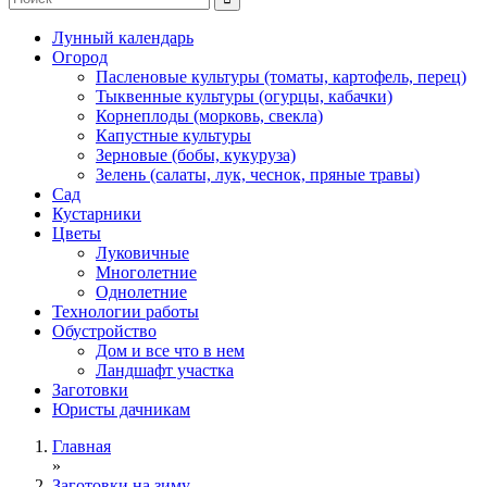
Лунный календарь
Огород
Пасленовые культуры (томаты, картофель, перец)
Тыквенные культуры (огурцы, кабачки)
Корнеплоды (морковь, свекла)
Капустные культуры
Зерновые (бобы, кукуруза)
Зелень (салаты, лук, чеснок, пряные травы)
Сад
Кустарники
Цветы
Луковичные
Многолетние
Однолетние
Технологии работы
Обустройство
Дом и все что в нем
Ландшафт участка
Заготовки
Юристы дачникам
Главная
»
Заготовки на зиму