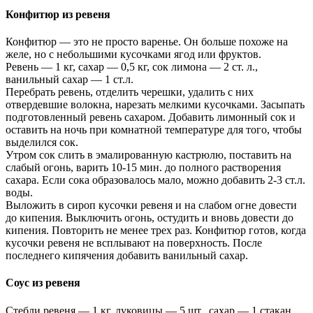
Конфитюр из ревеня
Конфитюр — это не просто варенье. Он больше похоже на
желе, но с небольшими кусочками ягод или фруктов.
Ревень — 1 кг, сахар — 0,5 кг, сок лимона — 2 ст. л.,
ванильный сахар — 1 ст.л.
Перебрать ревень, отделить черешки, удалить с них
отвердевшие волокна, нарезать мелкими кусочками. Засыпать
подготовленный ревень сахаром. Добавить лимонный сок и
оставить на ночь при комнатной температуре для того, чтобы
выделился сок.
Утром сок слить в эмалированную кастрюлю, поставить на
слабый огонь, варить 10-15 мин. до полного растворения
сахара. Если сока образовалось мало, можно добавить 2-3 ст.л.
воды.
Выложить в сироп кусочки ревеня и на слабом огне довести
до кипения. Выключить огонь, остудить и вновь довести до
кипения. Повторить не менее трех раз. Конфитюр готов, когда
кусочки ревеня не всплывают на поверхность. После
последнего кипячения добавить ванильный сахар.
Соус из ревеня
Стебли ревеня — 1 кг, луковицы — 5 шт., сахар — 1 стакан,