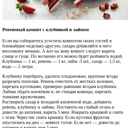
Ревеневый компот с клубникой и лаймом
Если вы собираетесь угостить компотом своих гостей в
ближайшие недельку-другую, сахара добавляйте в него
вполовину меньше. А вот на зиму компот следует варить
слаще и гуще. По желанию его можно будет разбавить водой.
Клубника — 1 кг, ревень — 1 кг, лайм -3 шт., сахар — 1,5 кг,
вода — 2 литра.
Клубнику перебрать, удалить плодоножки, крупные ягоды
разрезать пополам. Ревень очистить от жестких волокон,
нарезать кусочками, примерно равными ягодам клубники.
Лаймы обдать кипятком и, не счищая кожицы, нарезать
тонкими кружочками.
Растворить сахар в холодной кипяченой воде, добавить
ревень, клубнику и лаймы. Поставить на слабый огонь и
довести до кипения, варить 5 мин. Накрыть крышкой и снять
с огня. Через час снять крышку. Если кусочки фруктов
опустились на дно — компот готов. Если нет — довести до
кипения и варить еще 5 мин.