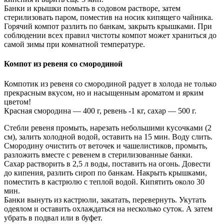
Банки и крышки помыть в содовом растворе, затем
стерилизовать паром, поместив на носик кипящего чайника.
Горячий компот разлить по банкам, закрыть крышками. При
соблюдении всех правил чистоты компот может храниться до
самой зимы при комнатной температуре.
Компот из ревеня со смородиной
Компотик из ревеня со смородиной радует в холода не только
прекрасным вкусом, но и насыщенным ароматом и ярким
цветом!
Красная смородина — 400 г, ревень -1 кг, сахар — 500 г.
Стебли ревеня промыть, нарезать небольшими кусочками (2
см), залить холодной водой, оставить на 15 мин. Воду слить.
Смородину очистить от веточек и чашелистиков, промыть,
разложить вместе с ревенем в стерилизованные банки.
Сахар растворить в 2,5 л воды, поставить на огонь. Довести
до кипения, разлить сироп по банкам. Накрыть крышками,
поместить в кастрюлю с теплой водой. Кипятить около 30
мин.
Банки вынуть из кастрюли, закатать, перевернуть. Укутать
одеялом и оставить охлаждаться на несколько суток. А затем
убрать в подвал или в буфет.