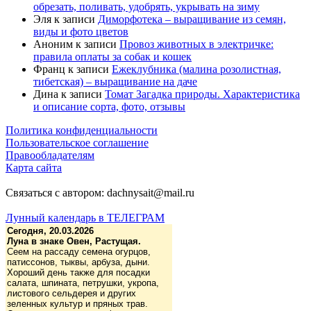
обрезать, поливать, удобрять, укрывать на зиму
Эля
к записи
Диморфотека – выращивание из семян,
виды и фото цветов
Аноним
к записи
Провоз животных в электричке:
правила оплаты за собак и кошек
Франц
к записи
Ежеклубника (малина розолистная,
тибетская) – выращивание на даче
Дина
к записи
Томат Загадка природы. Характеристика
и описание сорта, фото, отзывы
Политика конфиденциальности
Пользовательское соглашение
Правообладателям
Карта сайта
Связаться с автором: dachnysait@mail.ru
Лунный календарь в ТЕЛЕГРАМ
Сегодня, 20.03.2026
Луна в знаке Овен, Растущая.
Сеем на рассаду семена огурцов,
патиссонов, тыквы, арбуза, дыни.
Хороший день также для посадки
салата, шпината, петрушки, укропа,
листового сельдерея и других
зеленных культур и пряных трав.