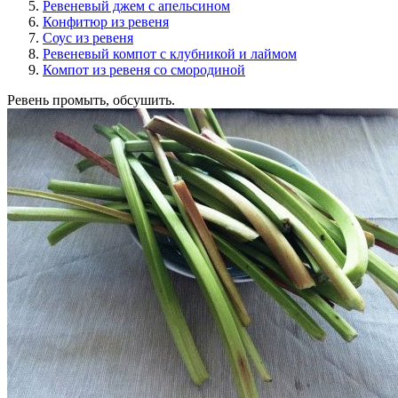
Ревеневый джем с апельсином
Конфитюр из ревеня
Соус из ревеня
Ревеневый компот с клубникой и лаймом
Компот из ревеня со смородиной
Ревень промыть, обсушить.