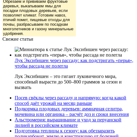
Обрезаем и прививаем фруктовые
деревья, выкапываем ямы для
посадки плодовых деревьев, если
позволяет климат. Готовим навоз,
птичий помет, пищевые отходы для
почвы, разбрасываем по посадкам
многолетников и газону минеральные
удобрения.
Свежие статьи
Лук Эксибишен через рассаду: как подстригать «перья»,
чтобы рассада не полегла
Лук Эксибишен – это гигант луковичного мира,
способный вырасти до 500–800 граммов за сезон и
вызвать
Посев свёклы через рассаду и напрямую: когда какой
способ даёт урожай на месяц раньше
Подкормка плодовых деревьев: аммиачная селитра,
мочевина или органика – расчёт доз и сроки внесения
Альстромерия: выращивание и уход за перуанской
лилией в российском климате
Подготовка теплицы к сезону: как обеззаразить
поликарбонат, землю и конструкцию от болезней