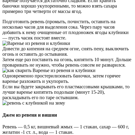
варенье получается достаточно сладким. Если хранить
баночки хорошо укупоренными, то можно взять сахара
примерно три четверти от массы ягод.
Подготовить ревень (промыть, почистить, оставить на
несколько часов для выделения сока. Через пару часов
добавить к нему очищенные от плодоножек ягоды клубники
— пусть часик постоят вместе.
Довести до кипения на среднем огне, снять пену, выключить
огонь и оставить до остывания.
Затем еще раз поставить на огонь, кипятить 10 минут. Дольше
проваривать не нужно, чтобы ревень совсем не разварился.
Одновременно простерилизовать баночки, затем горячее
варенье разложить и укупорить.
Если вы будете закрывать его пластмассовыми крышками, то
лучше варенье кипятить подольше (минут 15-20),
раскладывать его по таре остывшим.
Джем из ревеня и вишни
Ревень — 0,5 кг, вишневый жмых — 1 стакан, сахар — 600 г,
желатин -1 ст. л., вода — 1 стакан.