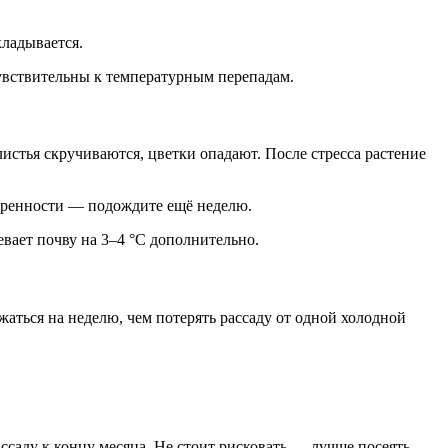
кладывается.
вствительны к температурным перепадам.
истья скручиваются, цветки опадают. После стресса растение
веренности — подождите ещё неделю.
вает почву на 3–4 °C дополнительно.
аться на неделю, чем потерять рассаду от одной холодной
ссаду к концу месяца. Не стоит рисковать — лучше посеять