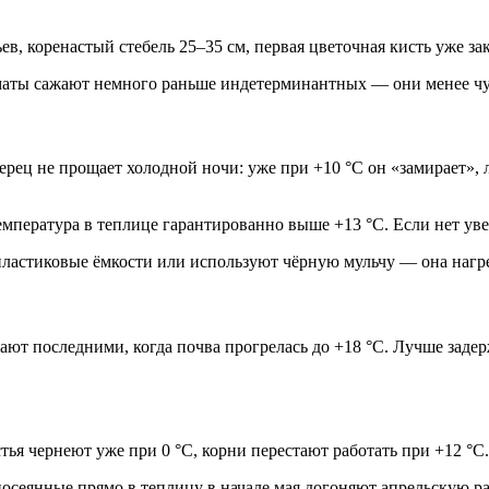
в, коренастый стебель 25–35 см, первая цветочная кисть уже за
маты сажают немного раньше индетерминантных — они менее чу
рец не прощает холодной ночи: уже при +10 °C он «замирает», л
температура в теплице гарантированно выше +13 °C. Если нет у
ластиковые ёмкости или используют чёрную мульчу — она нагре
т последними, когда почва прогрелась до +18 °C. Лучше задерж
ья чернеют уже при 0 °C, корни перестают работать при +12 °C.
посеянные прямо в теплицу в начале мая догоняют апрельскую ра