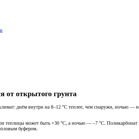
ри
я от открытого грунта
климат: днём внутри на 8–12 °C теплее, чем снаружи, ночью — 
и теплицы может быть +30 °C, а ночью — –7 °C. Поликарбонат п
епловым буфером.