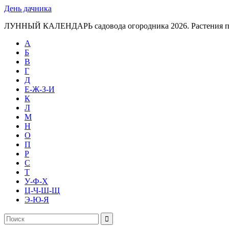
День дачника
ЛУННЫЙ КАЛЕНДАРЬ садовода огородника 2026. Растения п
А
Б
В
Г
Д
Е-Ж-З-И
К
Л
М
Н
О
П
Р
С
Т
У-Ф-Х
Ц-Ч-Ш-Щ
Э-Ю-Я