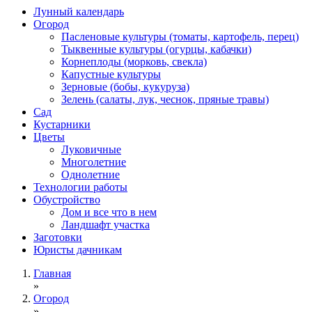
Лунный календарь
Огород
Пасленовые культуры (томаты, картофель, перец)
Тыквенные культуры (огурцы, кабачки)
Корнеплоды (морковь, свекла)
Капустные культуры
Зерновые (бобы, кукуруза)
Зелень (салаты, лук, чеснок, пряные травы)
Сад
Кустарники
Цветы
Луковичные
Многолетние
Однолетние
Технологии работы
Обустройство
Дом и все что в нем
Ландшафт участка
Заготовки
Юристы дачникам
Главная
»
Огород
»