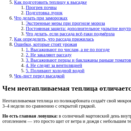
Как подготовить теплицу к высадке
Прогрев почвы
Подготовка лунок
Что делать при заморозках
Экстренные меры при прогнозе мороза
Постоянная защита: дополнительное укрытие внут
Что делать, если рассада всё-таки подмёрзла
Как определить, что рассада прижилась
Ошибки, которые стоят урожая
1. Высаживают по числам, а не по погоде
2. Не закаляют рассаду
3. Высаживают перцы и баклажаны раньше томатов
4. Не следят за вентиляцией
5. Поливают холодной водой
Чек-лист перед высадкой
Чем неотапливаемая теплица отличаетс
Неотапливаемая теплица из поликарбоната создаёт свой микро
3–4 недели по сравнению с открытой грядкой.
Но есть главная ловушка:
в солнечный мартовский день внутр
отоплением — это просто щит от ветра и дождя с небольшим т