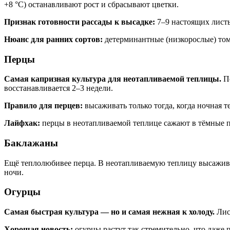
+8 °C) останавливают рост и сбрасывают цветки.
Признак готовности рассады к высадке:
7–9 настоящих листье
Нюанс для ранних сортов:
детерминантные (низкорослые) то
Перцы
Самая капризная культура для неотапливаемой теплицы.
Пе
восстанавливается 2–3 недели.
Правило для перцев:
высаживать только тогда, когда ночная 
Лайфхак:
перцы в неотапливаемой теплице сажают в тёмные п
Баклажаны
Ещё теплолюбивее перца. В неотапливаемую теплицу высаживаю
ночи.
Огурцы
Самая быстрая культура — но и самая нежная к холоду.
Лист
Хорошая новость:
огурцы растут так стремительно, что даже 