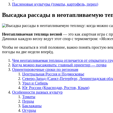
Пасленовые культуры (томаты, картофель, перец)
Высадка рассады в неотапливаемую теп
Неотапливаемая теплица весной
— это как азартная игра с п
Дачники каждую весну ведут этот спор с термометром: «
Может
Чтобы не оказаться в этой половине, важно понять простую ве
погоды на две недели вперёд.
Чем неотапливаемая теплица отличается от открытого гр
Когда можно высаживать: главный ориентир — почва
Ориентировочные сроки по регионам
Центральная Россия и Подмосковье
Северо-Запад (Санкт-Петербург, Ленинградская обл
Урал и Сибирь
Юг России (Краснодар, Ростов, Крым)
Особенности разных культур
Томаты
Перцы
Баклажаны
Огурцы