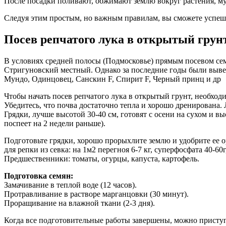
После посадки поливают, обжимают землю вокруг растения, м
Следуя этим простым, но важным правилам, вы сможете успешн
Посев репчатого лука в открытый грун
В условиях средней полосы (Подмосковье) прямым посевом се
Стригуновский местный. Однако за последние годы были вывед
Мундо, Одинцовец, Санскин F, Спирит F, Черный принц и др
Чтобы начать посев репчатого лука в открытый грунт, необходи
Убедитесь, что почва достаточно тепла и хорошо дренирована. 
Грядки, лучше высотой 30-40 см, готовят с осени на сухом и в
поспеет на 2 недели раньше).
Подготовьте грядки, хорошо прорыхлите землю и удобрите ее о
для репки из севка: на 1м2 перегноя 6-7 кг, суперфосфата 40-6
Предшественники: томаты, огурцы, капуста, картофель.
Подготовка семян:
Замачивание в теплой воде (12 часов).
Протравливание в растворе марганцовки (30 минут).
Проращивание на влажной ткани (2-3 дня).
Когда все подготовительные работы завершены, можно приступ