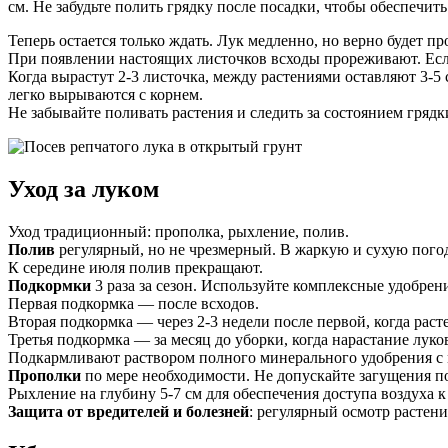
см. Не забудьте полить грядку после посадки, чтобы обеспечит
Теперь остается только ждать. Лук медленно, но верно будет пр
При появлении настоящих листочков всходы прореживают. Если
Когда вырастут 2-3 листочка, между растениями оставляют 3-5 
легко вырываются с корнем.
Не забывайте поливать растения и следить за состоянием грядки
Уход за луком
Уход традиционный: прополка, рыхление, полив.
Полив
регулярный, но не чрезмерный. В жаркую и сухую погод
К середине июля полив прекращают.
Подкормки
3 раза за сезон. Используйте комплексные удобрен
Первая подкормка — после всходов.
Вторая подкормка — через 2-3 недели после первой, когда раст
Третья подкормка — за месяц до уборки, когда нарастание луко
Подкармливают раствором полного минерального удобрения с м
Прополки
по мере необходимости. Не допускайте загущения п
Рыхление на глубину 5-7 см для обеспечения доступа воздуха к
Защита от вредителей и болезней
: регулярный осмотр растен