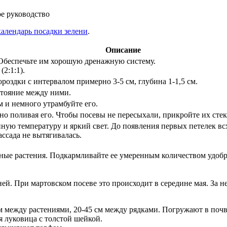
алендарь посадки зелени
.
Описание
 Обеспечьте им хорошую дренажную систему.
2:1:1).
роздки с интервалом примерно 3-5 см, глубина 1-1,5 см.
сстояние между ними.
м и немного утрамбуйте его.
но поливая его. Чтобы посевы не пересыхали, прикройте их сте
ную температуру и яркий свет. До появления первых петелек вс
ссада не вытягивалась.
ьные растения. Подкармливайте ее умеренным количеством удобре
ней. При мартовском посеве это происходит в середине мая. За 
 между растениями, 20-45 см между рядками. Погружают в почву 
ая луковица с толстой шейкой.