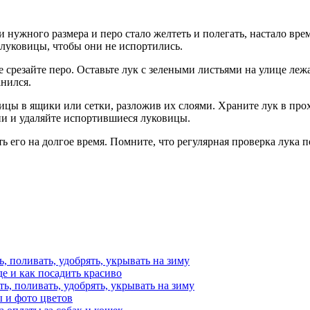
и нужного размера и перо стало желтеть и полегать, настало вре
 луковицы, чтобы они не испортились.
 срезайте перо. Оставьте лук с зелеными листьями на улице лежа
анился.
вицы в ящики или сетки, разложив их слоями. Храните лук в про
ни и удаляйте испортившиеся луковицы.
ить его на долгое время. Помните, что регулярная проверка лук
ь, поливать, удобрять, укрывать на зиму
е и как посадить красиво
ть, поливать, удобрять, укрывать на зиму
 и фото цветов