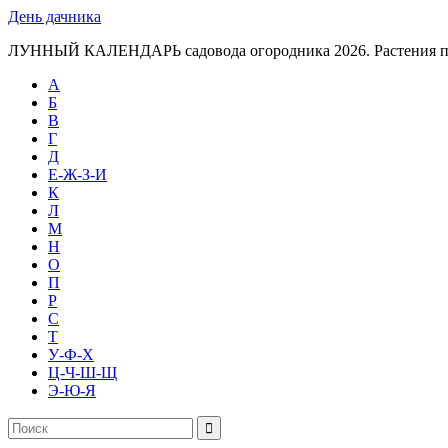
День дачника
ЛУННЫЙ КАЛЕНДАРЬ садовода огородника 2026. Растения п
А
Б
В
Г
Д
Е-Ж-З-И
К
Л
М
Н
О
П
Р
С
Т
У-Ф-Х
Ц-Ч-Ш-Щ
Э-Ю-Я