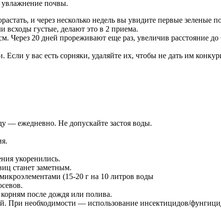
ь увлажнение почвы.
орастать, и через несколько недель вы увидите первые зеленые п
 всходы густые, делают это в 2 приема.
см. Через 20 дней прореживают еще раз, увеличив расстояние до 
. Если у вас есть сорняки, удаляйте их, чтобы не дать им конку
у — ежедневно. Не допускайте застоя воды.
ия.
ения укоренились.
виц станет заметным.
икроэлементами (15-20 г на 10 литров воды
осевов.
 корням после дождя или полива.
ий. При необходимости — использование инсектицидов/фунгицидо