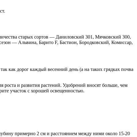
ст.
личества старых сортов — Даниловский 301, Мячковский 300,
езон — Альвина, Барито F, Бастион, Бородковский, Комиссар,
 так как дорог каждый весенний день (а на таких грядках почва
я роста и развития растений. Удобрений вносят больше, чем
берите участок с хорошей освещенностью.
лубину примерно 2 см и расстоянием между ними около 15-20