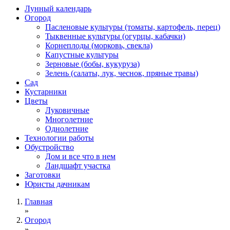
Лунный календарь
Огород
Пасленовые культуры (томаты, картофель, перец)
Тыквенные культуры (огурцы, кабачки)
Корнеплоды (морковь, свекла)
Капустные культуры
Зерновые (бобы, кукуруза)
Зелень (салаты, лук, чеснок, пряные травы)
Сад
Кустарники
Цветы
Луковичные
Многолетние
Однолетние
Технологии работы
Обустройство
Дом и все что в нем
Ландшафт участка
Заготовки
Юристы дачникам
Главная
»
Огород
»