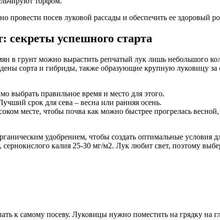
ульчируют торфом.
о провести посев луковой рассады и обеспечить ее здоровый ро
т: секреты успешного старта
мян в грунт можно вырастить репчатый лук лишь небольшого ко
ены сорта и гибриды, также образующие крупную луковицу за с
мо выбрать правильное время и место для этого.
Лучший срок для сева – весна или ранняя осень.
ысоком месте, чтобы почва как можно быстрее прогрелась весной,
рганическим удобрением, чтобы создать оптимальные условия дл
0г, сернокислого калия 25-30 мг/м2. Лук любит свет, поэтому вы
ать к самому посеву. Луковицы нужно поместить на грядку на г