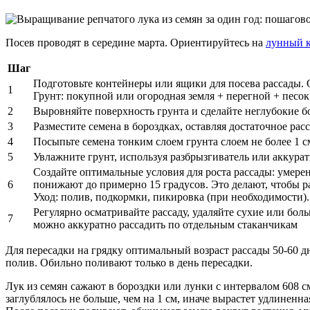
Посев проводят в середине марта. Ориентируйтесь на
лунный к
Шаг
Подготовьте контейнеры или ящики для посева рассады.
1
Грунт: покупной или огородная земля + перегной + песок (
2
Выровняйте поверхность грунта и сделайте неглубокие бо
3
Разместите семена в бороздках, оставляя достаточное ра
4
Посыпьте семена тонким слоем грунта слоем не более 1 с
5
Увлажните грунт, используя разбрызгиватель или аккурат
Создайте оптимальные условия для роста рассады: умерен
6
понижают до примерно 15 градусов. Это делают, чтобы ра
Уход: полив, подкормки, пикировка (при необходимости).
Регулярно осматривайте рассаду, удаляйте сухие или бол
7
можно аккуратно рассадить по отдельным стаканчикам
Для пересадки на грядку оптимальный возраст рассады 50-60 д
полив. Обильно поливают только в день пересадки.
Лук из семян сажают в бороздки или лунки с интервалом 608 см
заглублялось не больше, чем на 1 см, иначе вырастет удлиненн