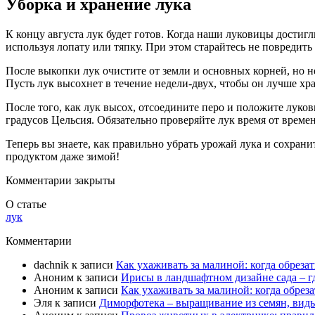
Уборка и хранение лука
К концу августа лук будет готов. Когда наши луковицы достигл
используя лопату или тяпку. При этом старайтесь не повредить
После выкопки лук очистите от земли и основных корней, но не
Пусть лук высохнет в течение недели-двух, чтобы он лучше хр
После того, как лук высох, отсоедините перо и положите луко
градусов Цельсия. Обязательно проверяйте лук время от време
Теперь вы знаете, как правильно убрать урожай лука и сохран
продуктом даже зимой!
Комментарии закрыты
О статье
лук
Комментарии
dachnik
к записи
Как ухаживать за малиной: когда обрезат
Аноним
к записи
Ирисы в ландшафтном дизайне сада – гд
Аноним
к записи
Как ухаживать за малиной: когда обреза
Эля
к записи
Диморфотека – выращивание из семян, виды