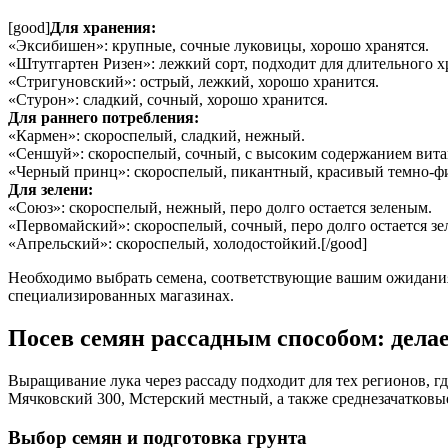
[good]
Для хранения:
«Эксибишен»: крупные, сочные луковицы, хорошо хранятся.
«Штутгартен Ризен»: лежкий сорт, подходит для длительного х
«Стригуновский»: острый, лежкий, хорошо хранится.
«Стурон»: сладкий, сочный, хорошо хранится.
Для раннего потребления:
«Кармен»: скороспелый, сладкий, нежный.
«Сеншуй»: скороспелый, сочный, с высоким содержанием вит
«Черный принц»: скороспелый, пикантный, красивый темно-ф
Для зелени:
«Союз»: скороспелый, нежный, перо долго остается зеленым.
«Первомайский»: скороспелый, сочный, перо долго остается з
«Апрельский»: скороспелый, холодостойкий.[/good]
Необходимо выбрать семена, соответствующие вашим ожиданиям
специализированных магазинах.
Посев семян рассадным способом: дела
Выращивание лука через рассаду подходит для тех регионов, г
Мячковский 300, Мстерский местный, а также среднезачатковы
Выбор семян и подготовка грунта