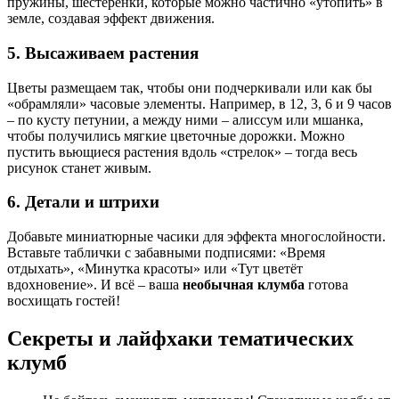
пружины, шестерёнки, которые можно частично «утопить» в
земле, создавая эффект движения.
5. Высаживаем растения
Цветы размещаем так, чтобы они подчеркивали или как бы
«обрамляли» часовые элементы. Например, в 12, 3, 6 и 9 часов
– по кусту петунии, а между ними – алиссум или мшанка,
чтобы получились мягкие цветочные дорожки. Можно
пустить вьющиеся растения вдоль «стрелок» – тогда весь
рисунок станет живым.
6. Детали и штрихи
Добавьте миниатюрные часики для эффекта многослойности.
Вставьте таблички с забавными подписями: «Время
отдыхать», «Минутка красоты» или «Тут цветёт
вдохновение». И всё – ваша
необычная клумба
готова
восхищать гостей!
Секреты и лайфхаки тематических
клумб