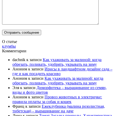
О статье
клумбы
Комментарии
dachnik
к записи
Как ухаживать за малиной: когда
обрезать, поливать, удобрять, укрывать на зиму
Аноним
к записи
Ирисы в ландшафтном дизайне сада –
где и как посадить красиво
Аноним
к записи
Как ухаживать за малиной: когда
обрезать, поливать, удобрять, укрывать на зиму
Эля
к записи
Диморфотека – выращивание из семян,
виды и фото цветов
Аноним
к записи
Провоз животных в электричке:
правила оплаты за собак и кошек
Франц
к записи
Ежеклубника (малина розолистная,
тибетская) – выращивание на даче
Дина
к записи
Томат Загадка природы. Характеристика