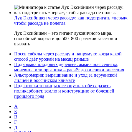
Лук Эксибишен через рассаду: как подстригать «перья»,
чтобы рассада не полегла
Лук Эксибишен – это гигант луковичного мира,
способный вырасти до 500–800 граммов за сезон и
вызвать
Посев свёклы через рассаду и напрямую: когда какой
способ даёт урожай на месяц раньше
Подкормка плодовых деревьев: аммиачная селитра,
мочевина или органика – расчёт доз и сроки внесения
Альстромерия: выращивание и уход за перуанской
лилией в российском климате
Подготовка теплицы к сезону: как обеззаразить
поликарбонат, землю и конструкцию от болезней
прошлого года
А
Б
В
Г
Д