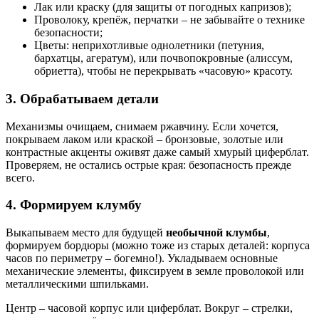
Лак или краску (для защиты от погодных капризов);
Проволоку, крепёж, перчатки – не забывайте о технике
безопасности;
Цветы: неприхотливые однолетники (петуния,
бархатцы, агератум), или почвопокровные (алиcсум,
обриетта), чтобы не перекрывать «часовую» красоту.
3. Обрабатываем детали
Механизмы очищаем, снимаем ржавчину. Если хочется,
покрываем лаком или краской – бронзовые, золотые или
контрастные акценты оживят даже самый хмурый циферблат.
Проверяем, не остались острые края: безопасность прежде
всего.
4. Формируем клумбу
Выкапываем место для будущей
необычной клумбы
,
формируем бордюры (можно тоже из старых деталей: корпуса
часов по периметру – богемно!). Укладываем основные
механические элементы, фиксируем в земле проволокой или
металлическими шпильками.
Центр – часовой корпус или циферблат. Вокруг – стрелки,