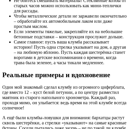
Не бойтесь смешивать материалы! Стеклянные колбы от
старых часов можно использовать как мини-теплички
для рассады.
Чтобы металлические детали не заржавели окончательно
– обработайте их автомобильным лаком или даже
простым маслом.
Если элементы тяжелые, закрепляйте их на небольшие
бетонные подставки – конструкция прослужит дольше.
Самое главное: пусть ваша клумба рассказывает
историю! Пусть одна стрелка указывает на дом, а другая
– на любимую яблоню. Пусть каждая шестерёнка станет
воротами в детские воспоминания о времени, когда
трава была зеленее, а часы тикали медленнее.
Реальные примеры и вдохновение
Один мой знакомый сделал клумбу из огромного циферблата,
где вместо 12 – куст белой петунии, а по центру разместил
маятник из старого напольного хронометра. Каждый раз,
проходя мимо, он улыбается: ведь время на этой клумбе всегда
солнечное!
А ещё были клумбы-ловушки для внимания: бархатцы растут
сквозь шестерёнки, а стрелки «указывают» на самые красивые
бутоны. Соседи пытались даже засечь – не по такой ли клумбе