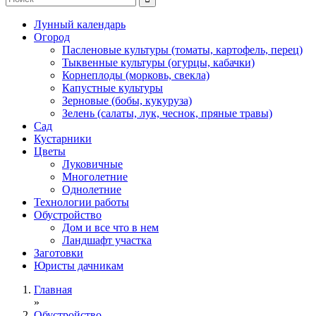
Лунный календарь
Огород
Пасленовые культуры (томаты, картофель, перец)
Тыквенные культуры (огурцы, кабачки)
Корнеплоды (морковь, свекла)
Капустные культуры
Зерновые (бобы, кукуруза)
Зелень (салаты, лук, чеснок, пряные травы)
Сад
Кустарники
Цветы
Луковичные
Многолетние
Однолетние
Технологии работы
Обустройство
Дом и все что в нем
Ландшафт участка
Заготовки
Юристы дачникам
Главная
»
Обустройство