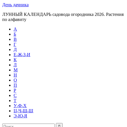
День дачника
ЛУННЫЙ КАЛЕНДАРЬ садовода огородника 2026. Растения
по алфавиту
А
Б
В
Г
Д
Е-Ж-З-И
К
Л
М
Н
О
П
Р
С
Т
У-Ф-Х
Ц-Ч-Ш-Щ
Э-Ю-Я