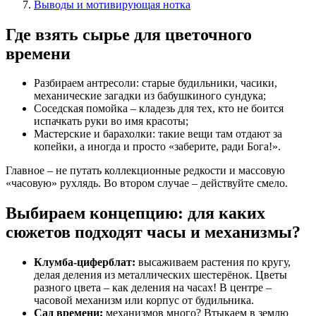
Выводы и мотивирующая нотка
Где взять сырье для цветочного
времени
Разбираем антресоли: старые будильники, часики,
механические загадки из бабушкиного сундука;
Соседская помойка – кладезь для тех, кто не боится
испачкать руки во имя красоты;
Мастерские и барахолки: такие вещи там отдают за
копейки, а иногда и просто «заберите, ради Бога!».
Главное – не путать коллекционные редкости и массовую
«часовую» рухлядь. Во втором случае – действуйте смело.
Выбираем концепцию: для каких
сюжетов подходят часы и механизмы?
Клумба-циферблат:
высаживаем растения по кругу,
делая деления из металлических шестерёнок. Цветы
разного цвета – как деления на часах! В центре –
часовой механизм или корпус от будильника.
Сад времени:
механизмов много? Втыкаем в землю