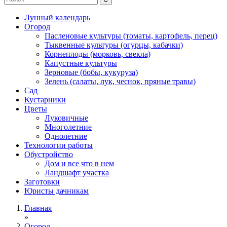
Лунный календарь
Огород
Пасленовые культуры (томаты, картофель, перец)
Тыквенные культуры (огурцы, кабачки)
Корнеплоды (морковь, свекла)
Капустные культуры
Зерновые (бобы, кукуруза)
Зелень (салаты, лук, чеснок, пряные травы)
Сад
Кустарники
Цветы
Луковичные
Многолетние
Однолетние
Технологии работы
Обустройство
Дом и все что в нем
Ландшафт участка
Заготовки
Юристы дачникам
Главная
»
Огород