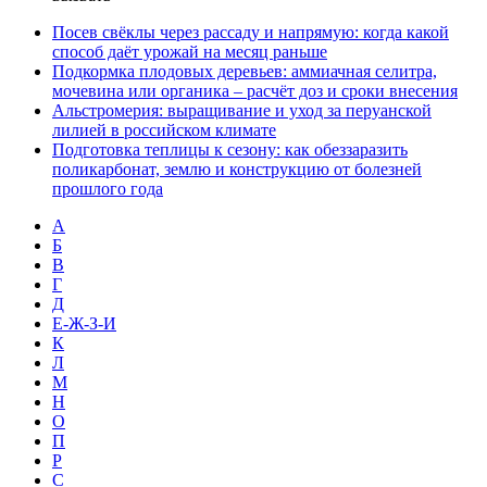
Посев свёклы через рассаду и напрямую: когда какой
способ даёт урожай на месяц раньше
Подкормка плодовых деревьев: аммиачная селитра,
мочевина или органика – расчёт доз и сроки внесения
Альстромерия: выращивание и уход за перуанской
лилией в российском климате
Подготовка теплицы к сезону: как обеззаразить
поликарбонат, землю и конструкцию от болезней
прошлого года
А
Б
В
Г
Д
Е-Ж-З-И
К
Л
М
Н
О
П
Р
С