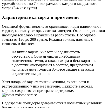
урожайность от до 7 килограммов с каждого квадратного
метра (3-4 кг с куста).
Характеристика сорта и применение
Овальной формы золотисто-оранжевые плоды напоминают
сердце, кончик у которых слегка заострен. Около плодоножки
наблюдается слабо выраженная ребристость. Вес одного
томата от 120 до 200 грамм. Кожица тонкая, плотная, с
глянцевым блеском.
На вкус сладкие, кислота и водянистость
отсутствуют. Сочная мякоть с небольшим
количеством семян, а также сахара и бета-каротин,
в достатке имеющимися в составе, предполагают
использование томатом Золотое сердце в детском
и диетическом рационе.
Хотя плоды обладают тонкой кожицы, склонности к
растрескиванию у них не замечено. Лежкость высокая,
хорошо сохраняются при транспортировке.
Недозрелые помидоры дозариваются в комнатных условиях
без потери вкусовых качеств.