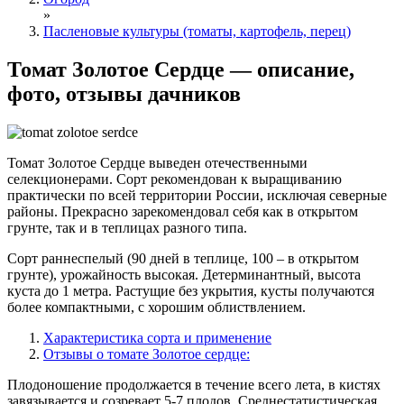
»
Пасленовые культуры (томаты, картофель, перец)
Томат Золотое Сердце — описание,
фото, отзывы дачников
Томат Золотое Сердце выведен отечественными
селекционерами. Сорт рекомендован к выращиванию
практически по всей территории России, исключая северные
районы. Прекрасно зарекомендовал себя как в открытом
грунте, так и в теплицах разного типа.
Сорт раннеспелый (90 дней в теплице, 100 – в открытом
грунте), урожайность высокая. Детерминантный, высота
куста до 1 метра. Растущие без укрытия, кусты получаются
более компактными, с хорошим облиствлением.
Характеристика сорта и применение
Отзывы о томате Золотое сердце:
Плодоношение продолжается в течение всего лета, в кистях
завязывается и созревает 5-7 плодов. Среднестатистическая