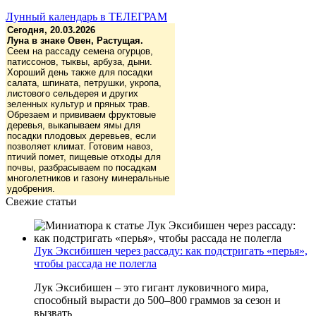
Лунный календарь в ТЕЛЕГРАМ
Сегодня, 20.03.2026
Луна в знаке Овен, Растущая.
Сеем на рассаду семена огурцов,
патиссонов, тыквы, арбуза, дыни.
Хороший день также для посадки
салата, шпината, петрушки, укропа,
листового сельдерея и других
зеленных культур и пряных трав.
Обрезаем и прививаем фруктовые
деревья, выкапываем ямы для
посадки плодовых деревьев, если
позволяет климат. Готовим навоз,
птичий помет, пищевые отходы для
почвы, разбрасываем по посадкам
многолетников и газону минеральные
удобрения.
Свежие статьи
Лук Эксибишен через рассаду: как подстригать «перья»,
чтобы рассада не полегла
Лук Эксибишен – это гигант луковичного мира,
способный вырасти до 500–800 граммов за сезон и
вызвать