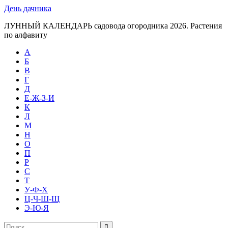
День дачника
ЛУННЫЙ КАЛЕНДАРЬ садовода огородника 2026. Растения
по алфавиту
А
Б
В
Г
Д
Е-Ж-З-И
К
Л
М
Н
О
П
Р
С
Т
У-Ф-Х
Ц-Ч-Ш-Щ
Э-Ю-Я