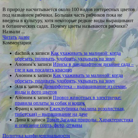
В природе насчитывается около 100 видов интересных цветов
под названием рябчики. Большая часть рябчиков пока не
введена в культуру, хотя некоторые редкие виды выращивают
в ботанических садах. Почему цветы называются рябчики?
Назвали ...
Читать далее
Комментарии
dachnik
к записи
Как ухаживать за малиной: когда
обрезать, поливать, удобрять, укрывать на зиму
Аноним
к записи
Ирисы в ландшафтном дизайне сада –
где и как посадить красиво
Аноним
к записи
Как ухаживать за малиной: когда
обрезать, поливать, удобрять, укрывать на зиму
Эля
к записи
Диморфотека – выращивание из семян,
виды и фото цветов
Аноним
к записи
Провоз животных в электричке:
правила оплаты за собак и кошек
Франц
к записи
Ежеклубника (малина розолистная,
тибетская) – выращивание на даче
Дина
к записи
Томат Загадка природы. Характеристика
и описание сорта, фото, отзывы
Политика конфиденциальности