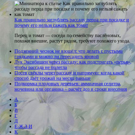
Как правильно заглублять рассаду перца при посадке и
почему его нельзя сажать как томат
Перец и томат — соседи по семейству паслёновых,
похожи внешне, растут рядом, требуют похожего ухода.
Подзимний чеснок не взошёл: что делать с пустыми
грядками и можно ли пересадить яровой
Лук Эксибишен через рассаду: как подстригать «перья»,
чтобы рассада не полегла
Посев свёклы через рассаду и напрямую: когда какой
способ даёт урожай на месяц раньше
Подкормка плодовых деревьев: аммиачная селитра,
мочевина или органика – расчёт доз и сроки внесения
А
Б
В
Г
Д
Е-Ж-З-И
К