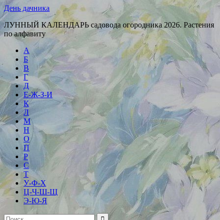
День дачника
ЛУННЫЙ КАЛЕНДАРЬ садовода огородника 2026. Растения
по алфавиту
А
Б
В
Г
Д
Е-Ж-З-И
К
Л
М
Н
О
П
Р
С
Т
У-Ф-Х
Ц-Ч-Ш-Щ
Э-Ю-Я