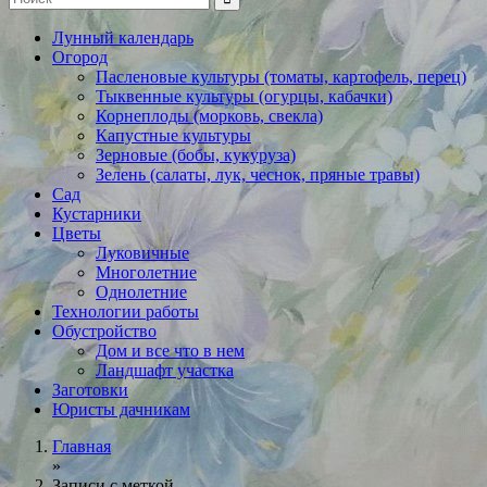
Лунный календарь
Огород
Пасленовые культуры (томаты, картофель, перец)
Тыквенные культуры (огурцы, кабачки)
Корнеплоды (морковь, свекла)
Капустные культуры
Зерновые (бобы, кукуруза)
Зелень (салаты, лук, чеснок, пряные травы)
Сад
Кустарники
Цветы
Луковичные
Многолетние
Однолетние
Технологии работы
Обустройство
Дом и все что в нем
Ландшафт участка
Заготовки
Юристы дачникам
Главная
»
Записи с меткой