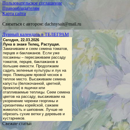
Пользовательское соглашение
Правообладателям
Карта сайта
Связаться с автором: dachnysait@mail.ru
Лунный календарь в ТЕЛЕГРАМ
Сегодня, 22.03.2026
Луна в знаке Телец, Растущая.
Замачиваем и сеем семена томатов,
перцев и баклажанов. Если уже
посажены – пересаживаем рассаду
томатов, перцев, баклажанов в
большие емкости. Продолжаем
садить зеленные культуры и лук на
перо. Помещаем яровой чеснок в
теплое место. Высаживаем семена
капусты (белокочанной, цветной,
брокколи) в ящички или
отапливаемые теплицы. Сеем семена
цветов на рассаду, высаживаем на
укоренение черенки георгины и
хризантемы корейской, сажаем
жимолость и шиповник. Лучше не
обрезать сухие ветки у деревьев и
кустарников.
Свежие статьи