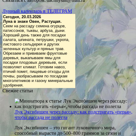
Связаться с автором: dachnysait@mail.ru
Лунный календарь в ТЕЛЕГРАМ
Сегодня, 20.03.2026
Луна в знаке Овен, Растущая.
Сеем на рассаду семена огурцов,
патиссонов, тыквы, арбуза, дыни.
Хороший день также для посадки
салата, шпината, петрушки, укропа,
листового сельдерея и других
зеленных культур и пряных трав.
Обрезаем и прививаем фруктовые
деревья, выкапываем ямы для
посадки плодовых деревьев, если
позволяет климат. Готовим навоз,
птичий помет, пищевые отходы для
почвы, разбрасываем по посадкам
многолетников и газону минеральные
удобрения.
Свежие статьи
Лук Эксибишен через рассаду: как подстригать «перья»,
чтобы рассада не полегла
Лук Эксибишен – это гигант луковичного мира,
способный вырасти до 500–800 граммов за сезон и