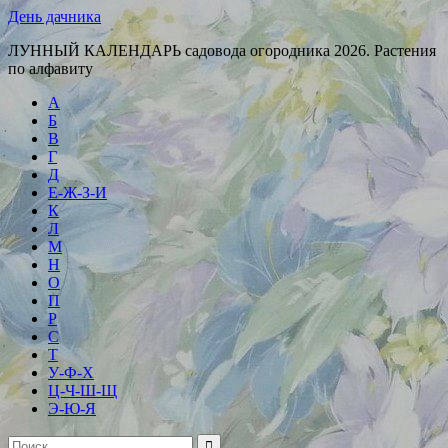
День дачника
ЛУННЫЙ КАЛЕНДАРЬ садовода огородника 2026. Растения
по алфавиту
А
Б
В
Г
Д
Е-Ж-З-И
К
Л
М
Н
О
П
Р
С
Т
У-Ф-Х
Ц-Ч-Ш-Щ
Э-Ю-Я