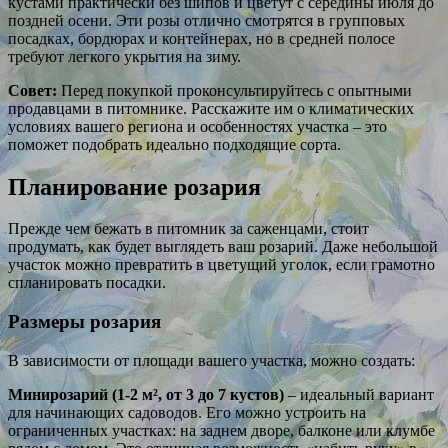
кустами практически без шипов и цветут с середины июля до
поздней осени. Эти розы отлично смотрятся в групповых
посадках, бордюрах и контейнерах, но в средней полосе
требуют легкого укрытия на зиму.
Совет:
Перед покупкой проконсультируйтесь с опытными
продавцами в питомнике. Расскажите им о климатических
условиях вашего региона и особенностях участка – это
поможет подобрать идеально подходящие сорта.
Планирование розария
Прежде чем бежать в питомник за саженцами, стоит
продумать, как будет выглядеть ваш розарий. Даже небольшой
участок можно превратить в цветущий уголок, если грамотно
спланировать посадки.
Размеры розария
В зависимости от площади вашего участка, можно создать:
Минирозарий (1-2 м², от 3 до 7 кустов)
– идеальный вариант
для начинающих садоводов. Его можно устроить на
ограниченных участках: на заднем дворе, балконе или клумбе