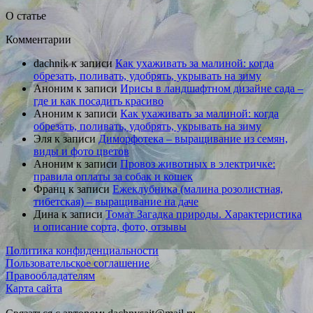
О статье
Комментарии
dachnik
к записи
Как ухаживать за малиной: когда
обрезать, поливать, удобрять, укрывать на зиму
Аноним
к записи
Ирисы в ландшафтном дизайне сада –
где и как посадить красиво
Аноним
к записи
Как ухаживать за малиной: когда
обрезать, поливать, удобрять, укрывать на зиму
Эля
к записи
Диморфотека – выращивание из семян,
виды и фото цветов
Аноним
к записи
Провоз животных в электричке:
правила оплаты за собак и кошек
Франц
к записи
Ежеклубника (малина розолистная,
тибетская) – выращивание на даче
Дина
к записи
Томат Загадка природы. Характеристика
и описание сорта, фото, отзывы
Политика конфиденциальности
Пользовательское соглашение
Правообладателям
Карта сайта