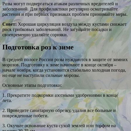
Розы могут подвергаться атакам различных вредителей и
заболеваний. Для профилактики регулярно осматривайте
растения и при первых признаках проблем принимайте меры.
Совет:
Хорошая циркуляция воздуха между кустами снижает
риск грибковых заболеваний. Не загущайте посадки и
своевременно удаляйте сорняки.
Подготовка роз к зиме
В средней полосе России розы нуждаются в защите от зимних
морозов. Подготовку к зиме начинают в конце октября –
начале ноября, когда установится стабильно холодная погода,
но еще не наступили сильные морозы.
Основные этапы подготовки:
1. Прекратите подкормки азотными удобрениями в конце
лета.
2. Проведите санитарную обрезку, удалив все больные и
поврежденные побеги.
3. Окучьте основание куста сухой землей или торфом на
высоту 20-25 см.