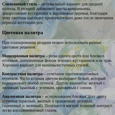
Смешанный стиль
– оптимальный вариант для средней
полосы. В розарий добавляют цветы-компаньоны,
декоративные кустарники и карликовые деревья, благодаря
чему цветник выглядит привлекательно даже после окончания
периода вегетации роз.
Цветовая палитра
При планировании розария можно использовать разные
цветовые решения:
Монохромная палитра
– розы одного цвета или близких
оттенков, дополненные фоном зеленых кустарников или трав.
Хороший вариант для минималистичных стилей.
Контрастная палитра
– сочетание противоположных
оттенков. Часто вторым цветом выбирают белый, который
подчеркивает любой оттенок. Другие варианты: желтый с
лиловым, красный с зеленым, оранжевый с синим.
Аналоговая палитра
– использование близких друг другу
оттенков (красный, желтый и оранжевый; розовый,
сиреневый и лиловый). Получается мягкий плавный контраст,
легко воспринимаемый глазом.