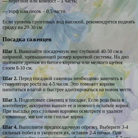
— перегной или компост – 1 часть;
— торф или песок – 0,5 части.
Если уровень грунтовых вод высокий, рекомендуется поднять
грядку на 20-30 см.
Посадка саженцев
Шаг 1.
Выкопайте посадочную яму глубиной 40-50 см и
шириной, превышающей размер корневой системы. На дно
положите дренаж из битого кирпича или мелкого щебня
слоем 8-10 см.
Шаг 2.
Перед посадкой саженцы необходимо замочить в
стимуляторе роста на 4-5 часов. Это поможет корням
напитаться влагой и быстрее адаптироваться на новом месте.
Шаг 3.
Подготовьте саженец к посадке. Если роза была в
контейнере, аккуратно выньте ее и немного ослабьте корни.
При высадке роз с голыми корнями осмотрите и удалите
сломанные, мягкие или гнилые корни.
Шаг 4.
Выполните предпосадочную обрезку. Выберите 3-4
сильных побега и укоротите их, оставив 2-4 почки. При