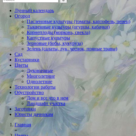
Лунный календарь
Огород
Пасленовые культуры (томаты, картофель, перец)
Тыквенные культуры (огурцы, кабачки)
Корнеплоды (морковь, свекла)
Капустные культуры
Зерновые (бобы, кукуруза)
Зелень (салаты, лук, чеснок, пряные травы)
Сад
Кустарники
Цветы
Луковичные
Многолетние
Однолетние
Технологии работы
Обустройство
Дом и все что в нем
Ландшафт участка
Заготовки
Юристы дачникам
Главная
»
Цветы