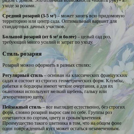
рядом с домом. Это отличная возможность «набить руку» в
уходе за розами.
Средний розарий (3-5 м²)
– может занять всю придомовую
территорию или центр сада. Оптимальный вариант для
стандартных дачных участков.
Большой розарий (от 6 м² и более)
– целый сад роз,
требующий много усилий и затрат по уходу.
Стиль розария
Розарий можно оформить в разных стилях:
Регулярный стиль
– основан на классических французских
садах и состоит из строгих геометрических форм. Клумбы,
рабатки и бордюры имеют четкие очертания, а для их
окантовки используют мелкий щебень, гальку или
декоративную щепу.
Пейзажный стиль
– все выглядит естественно, без строгих
форм, словно розарий вырос сам по себе. Группы роз
сочетаются по сортам, цвету и срокам цветения.
Преимущество такого цветника в том, что на общем фоне
один поврежденный куст может остаться незамеченным.