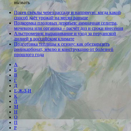
вызвать
Посев свёклы через рассаду и напрямую: когда какой
способ даёт урожай на месяц раньше
Подкормка плодовых деревьев: аммиачная селитра,
мочевина или органика – расчёт доз и сроки внесения
Альстромерия: выращивание и уход за перуанской
лилией в российском климате
Подготовка теплицы к сезону: как обеззаразить
поликарбонат, землю и конструкцию от болезней
прошлого года
А
Б
В
Г
Д
Е-Ж-З-И
К
Л
М
Н
О
П
Р