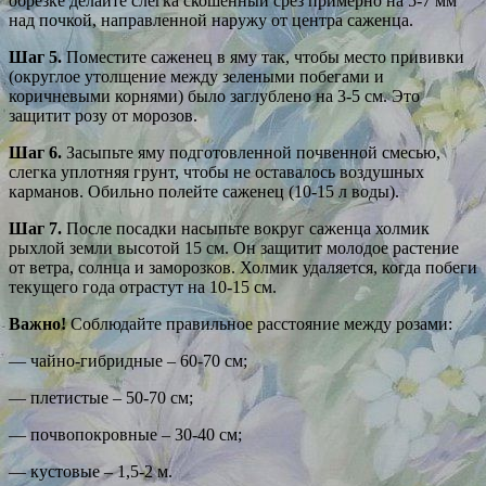
обрезке делайте слегка скошенный срез примерно на 5-7 мм
над почкой, направленной наружу от центра саженца.
Шаг 5.
Поместите саженец в яму так, чтобы место прививки
(округлое утолщение между зелеными побегами и
коричневыми корнями) было заглублено на 3-5 см. Это
защитит розу от морозов.
Шаг 6.
Засыпьте яму подготовленной почвенной смесью,
слегка уплотняя грунт, чтобы не оставалось воздушных
карманов. Обильно полейте саженец (10-15 л воды).
Шаг 7.
После посадки насыпьте вокруг саженца холмик
рыхлой земли высотой 15 см. Он защитит молодое растение
от ветра, солнца и заморозков. Холмик удаляется, когда побеги
текущего года отрастут на 10-15 см.
Важно!
Соблюдайте правильное расстояние между розами:
— чайно-гибридные – 60-70 см;
— плетистые – 50-70 см;
— почвопокровные – 30-40 см;
— кустовые – 1,5-2 м.