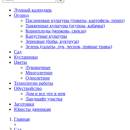
Лунный календарь
Огород
Пасленовые культуры (томаты, картофель, перец)
Тыквенные культуры (огурцы, кабачки)
Корнеплоды (морковь, свекла)
Капустные культуры
Зерновые (бобы, кукуруза)
Зелень (салаты, лук, чеснок, пряные травы)
Сад
Кустарники
Цветы
Луковичные
Многолетние
Однолетние
Технологии работы
Обустройство
Дом и все что в нем
Ландшафт участка
Заготовки
Юристы дачникам
Главная
»
Сад