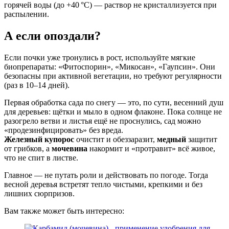
горячей воды (до +40 °C) — раствор не кристаллизуется при
распылении.
А если опоздали?
Если почки уже тронулись в рост, используйте мягкие
биопрепараты: «Фитоспорин», «Микосан», «Гаупсин». Они
безопасны при активной вегетации, но требуют регулярности
(раз в 10–14 дней).
Первая обработка сада по снегу — это, по сути, весенний душ
для деревьев: щётки и мыло в одном флаконе. Пока солнце не
разогрело ветви и листья ещё не проснулись, сад можно
«продезинфицировать» без вреда.
Железный купорос
очистит и обеззаразит,
медный
защитит
от грибков, а
мочевина
накормит и «протравит» всё живое,
что не спит в листве.
Главное — не путать роли и действовать по погоде. Тогда
весной деревья встретят тепло чистыми, крепкими и без
лишних сюрпризов.
Вам также может быть интересно: