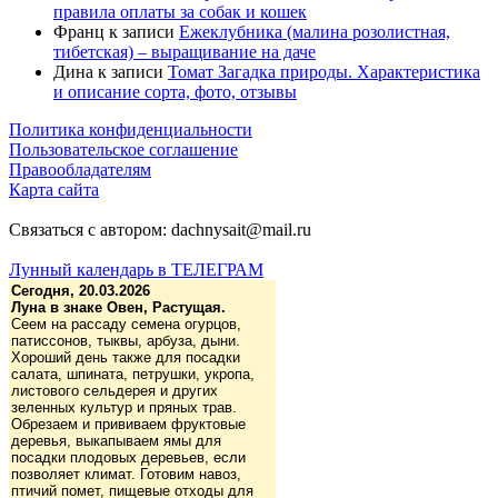
правила оплаты за собак и кошек
Франц
к записи
Ежеклубника (малина розолистная,
тибетская) – выращивание на даче
Дина
к записи
Томат Загадка природы. Характеристика
и описание сорта, фото, отзывы
Политика конфиденциальности
Пользовательское соглашение
Правообладателям
Карта сайта
Связаться с автором: dachnysait@mail.ru
Лунный календарь в ТЕЛЕГРАМ
Сегодня, 20.03.2026
Луна в знаке Овен, Растущая.
Сеем на рассаду семена огурцов,
патиссонов, тыквы, арбуза, дыни.
Хороший день также для посадки
салата, шпината, петрушки, укропа,
листового сельдерея и других
зеленных культур и пряных трав.
Обрезаем и прививаем фруктовые
деревья, выкапываем ямы для
посадки плодовых деревьев, если
позволяет климат. Готовим навоз,
птичий помет, пищевые отходы для