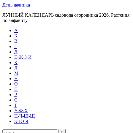
День дачника
ЛУННЫЙ КАЛЕНДАРЬ садовода огородника 2026. Растения
по алфавиту
А
Б
В
Г
Д
Е-Ж-З-И
К
Л
М
Н
О
П
Р
С
Т
У-Ф-Х
Ц-Ч-Ш-Щ
Э-Ю-Я