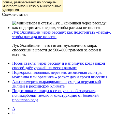
почвы, разбрасываем по посадкам
многолетников и газону минеральные
удобрения.
Свежие статьи
Лук Эксибишен через рассаду: как подстригать «перья»,
чтобы рассада не полегла
Лук Эксибишен – это гигант луковичного мира,
способный вырасти до 500–800 граммов за сезон и
вызвать
Посев свёклы через рассаду и напрямую: когда какой
способ даёт урожай на месяц раньше
Подкормка плодовых деревьев: аммиачная селитра,
мочевина или органика – расчёт доз и сроки внесения
Альстромерия: выращивание и уход за перуанской
лилией в российском климате
Подготовка теплицы к сезону: как обеззаразить
поликарбонат, землю и конструкцию от болезней
прошлого года
А
Б