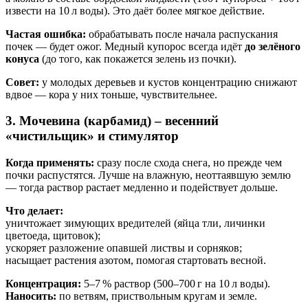
извести на 10 л воды). Это даёт более мягкое действие.
Частая ошибка:
обрабатывать после начала распускания
почек — будет ожог. Медный купорос всегда идёт
до зелёного
конуса
(до того, как покажется зелень из почки).
Совет:
у молодых деревьев и кустов концентрацию снижают
вдвое — кора у них тоньше, чувствительнее.
3. Мочевина (карбамид) – весенний
«чистильщик» и стимулятор
Когда применять:
сразу после схода снега, но прежде чем
почки распустятся. Лучше на влажную, неоттаявшую землю
— тогда раствор растает медленно и подействует дольше.
Что делает:
уничтожает зимующих вредителей (яйца тли, личинки
цветоеда, щитовок);
ускоряет разложение опавшей листвы и сорняков;
насыщает растения азотом, помогая стартовать весной.
Концентрация:
5–7 % раствор (500–700 г на 10 л воды).
Наносить:
по ветвям, приствольным кругам и земле.