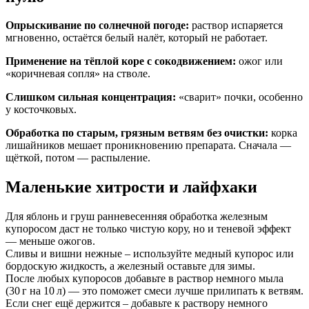
Опрыскивание по солнечной погоде:
раствор испаряется
мгновенно, остаётся белый налёт, который не работает.
Применение на тёплой коре с сокодвижением:
ожог или
«коричневая сопля» на стволе.
Слишком сильная концентрация:
«сварит» почки, особенно
у косточковых.
Обработка по старым, грязным ветвям без очистки:
корка
лишайников мешает проникновению препарата. Сначала —
щёткой, потом — распыление.
Маленькие хитрости и лайфхаки
Для яблонь и груш ранневесенняя обработка железным
купоросом даст не только чистую кору, но и теневой эффект
— меньше ожогов.
Сливы и вишни нежные – используйте медный купорос или
бордоскую жидкость, а железный оставьте для зимы.
После любых купоросов добавьте в раствор немного мыла
(30 г на 10 л) — это поможет смеси лучше прилипать к ветвям.
Если снег ещё держится – добавьте к раствору немного