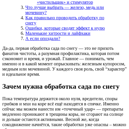
«чистильщик» и стимулятор
Что лучше выбрать — железо, медь или
мочевину?
Как правильно проводить обработку по
снегу
Ошибки, которые сводят эффект к нулю
Маленькие хитрости и лайфхаки
А если опоздали?
Да‑да, первая обработка сада по снегу — это не прихоть
фанатов чистоты, а разумная профилактика, которая потом
сэкономит и время, и урожай. Главное — понимать, чем
именно и в какой момент опрыскивать: железным купоросом,
медным или мочевиной. У каждого своя роль, свой “характер”
и идеальное время.
Зачем нужна обработка сада по снегу
Пока температура держится около нуля, вредители, споры
грибков и мхи на коре всё ещё находятся в спячке. Именно
сейчас мы можем нанести им «точечный удар» — препараты
медленно проникают в трещины коры, не сгорают на солнце
и дольше остаются активными. Весной же, когда
сокодвижение начнётся, такие обработки уже опасны – можно