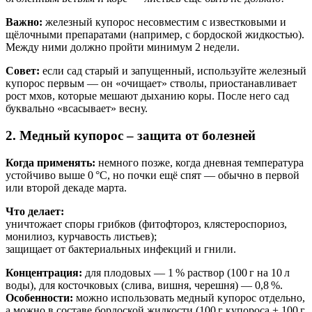
Важно:
железный купорос несовместим с известковыми и
щёлочными препаратами (например, с бордоской жидкостью).
Между ними должно пройти минимум 2 недели.
Совет:
если сад старый и запущенный, используйте железный
купорос первым — он «очищает» стволы, приостанавливает
рост мхов, которые мешают дыханию коры. После него сад
буквально «всасывает» весну.
2. Медный купорос – защита от болезней
Когда применять:
немного позже, когда дневная температура
устойчиво выше 0 °C, но почки ещё спят — обычно в первой
или второй декаде марта.
Что делает:
уничтожает споры грибков (фитофтороз, клястероспориоз,
монилиоз, курчавость листьев);
защищает от бактериальных инфекций и гнили.
Концентрация:
для плодовых — 1 % раствор (100 г на 10 л
воды), для косточковых (слива, вишня, черешня) — 0,8 %.
Особенности:
можно использовать медный купорос отдельно,
а можно в составе бордоской жидкости (100 г купороса + 100 г