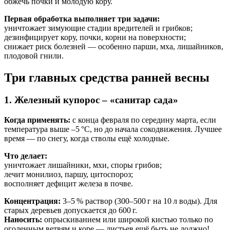
обжечь почки и молодую кору.
Первая обработка выполняет три задачи:
уничтожает зимующие стадии вредителей и грибков;
дезинфицирует кору, почки, корни на поверхности;
снижает риск болезней — особенно парши, мха, лишайников,
плодовой гнили.
Три главных средства ранней весны
1. Железный купорос – «санитар сада»
Когда применять:
с конца февраля по середину марта, если
температура выше –5 °C, но до начала сокодвижения. Лучшее
время — по снегу, когда стволы ещё холодные.
Что делает:
уничтожает лишайники, мхи, споры грибов;
лечит монилиоз, паршу, цитоспороз;
восполняет дефицит железа в почве.
Концентрация:
3–5 % раствор (300–500 г на 10 л воды). Для
старых деревьев допускается до 600 г.
Наносить:
опрыскиванием или широкой кистью только по
оголенным ветвям и коре — листьев ещё быть не должно!