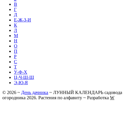
В
Г
Д
Е-Ж-З-И
К
Л
М
Н
О
П
Р
С
Т
У-Ф-Х
Ц-Ч-Ш-Щ
Э-Ю-Я
©
2026
~
День дачника
~ ЛУННЫЙ КАЛЕНДАРЬ садовода
огородника 2026. Растения по алфавиту ~ Разработка
W