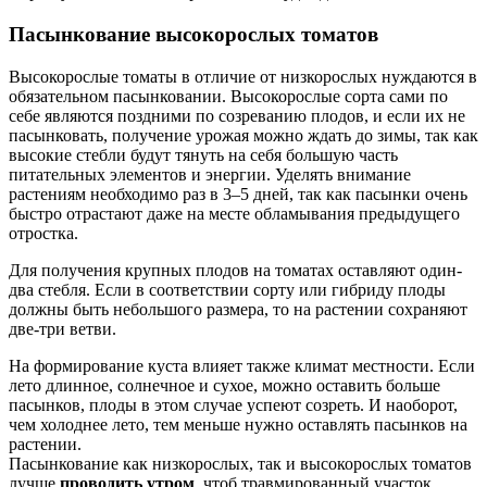
Пасынкование высокорослых томатов
Высокорослые томаты в отличие от низкорослых нуждаются в
обязательном пасынковании. Высокорослые сорта сами по
себе являются поздними по созреванию плодов, и если их не
пасынковать, получение урожая можно ждать до зимы, так как
высокие стебли будут тянуть на себя большую часть
питательных элементов и энергии. Уделять внимание
растениям необходимо раз в 3–5 дней, так как пасынки очень
быстро отрастают даже на месте обламывания предыдущего
отростка.
Для получения крупных плодов на томатах оставляют один-
два стебля. Если в соответствии сорту или гибриду плоды
должны быть небольшого размера, то на растении сохраняют
две-три ветви.
На формирование куста влияет также климат местности. Если
лето длинное, солнечное и сухое, можно оставить больше
пасынков, плоды в этом случае успеют созреть. И наоборот,
чем холоднее лето, тем меньше нужно оставлять пасынков на
растении.
Пасынкование как низкорослых, так и высокорослых томатов
лучше
проводить утром
, чтоб травмированный участок