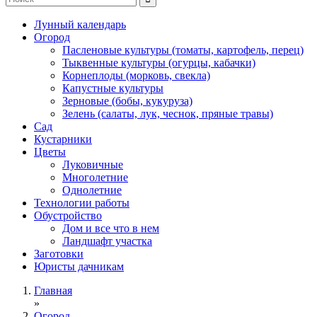
Лунный календарь
Огород
Пасленовые культуры (томаты, картофель, перец)
Тыквенные культуры (огурцы, кабачки)
Корнеплоды (морковь, свекла)
Капустные культуры
Зерновые (бобы, кукуруза)
Зелень (салаты, лук, чеснок, пряные травы)
Сад
Кустарники
Цветы
Луковичные
Многолетние
Однолетние
Технологии работы
Обустройство
Дом и все что в нем
Ландшафт участка
Заготовки
Юристы дачникам
Главная
»
Огород