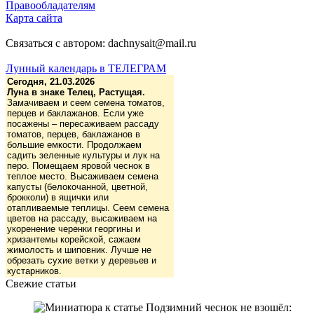
Правообладателям
Карта сайта
Связаться с автором: dachnysait@mail.ru
Лунный календарь в ТЕЛЕГРАМ
Сегодня, 21.03.2026
Луна в знаке Телец, Растущая.
Замачиваем и сеем семена томатов,
перцев и баклажанов. Если уже
посажены – пересаживаем рассаду
томатов, перцев, баклажанов в
большие емкости. Продолжаем
садить зеленные культуры и лук на
перо. Помещаем яровой чеснок в
теплое место. Высаживаем семена
капусты (белокочанной, цветной,
брокколи) в ящички или
отапливаемые теплицы. Сеем семена
цветов на рассаду, высаживаем на
укоренение черенки георгины и
хризантемы корейской, сажаем
жимолость и шиповник. Лучше не
обрезать сухие ветки у деревьев и
кустарников.
Свежие статьи