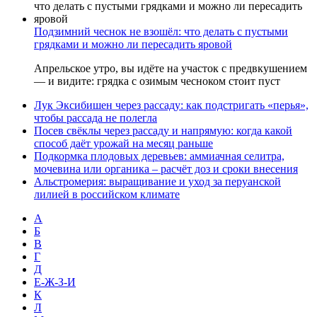
Подзимний чеснок не взошёл: что делать с пустыми
грядками и можно ли пересадить яровой
Апрельское утро, вы идёте на участок с предвкушением
— и видите: грядка с озимым чесноком стоит пуст
Лук Эксибишен через рассаду: как подстригать «перья»,
чтобы рассада не полегла
Посев свёклы через рассаду и напрямую: когда какой
способ даёт урожай на месяц раньше
Подкормка плодовых деревьев: аммиачная селитра,
мочевина или органика – расчёт доз и сроки внесения
Альстромерия: выращивание и уход за перуанской
лилией в российском климате
А
Б
В
Г
Д
Е-Ж-З-И
К
Л