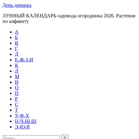
День дачника
ЛУННЫЙ КАЛЕНДАРЬ садовода огородника 2026. Растения
по алфавиту
А
Б
В
Г
Д
Е-Ж-З-И
К
Л
М
Н
О
П
Р
С
Т
У-Ф-Х
Ц-Ч-Ш-Щ
Э-Ю-Я