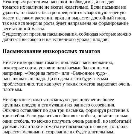
Некоторым растениям пасынки необходимы, а вот для
томатов их наличие не всегда желательно. Если пасынки не
удалять, то томаты быстро превратятся в заросшую зеленую
массу, на таком растении вряд ли вырастет достойный плод,
так как вся энергия роста будет направлена на формирование
вегетативной массы.
Существуют правила пасынкования, соблюдая которые можно
добиться высокого и качественного урожая плодов.
Пасынкование низкорослых томатов
Не все низкорослые томаты подлежат пасынкованию,
некоторые сорта, условно называемые балконными,
например, «Флорида петит» или «Балконное чудо»,
пасынковать не надо. Да и сделать это будет весьма
проблематично, так как куст у таких томатов вырастает очень
плотным.
Низкорослые томаты пасынкуют для получения более
крупных плодов и стимуляции их раннего созревания.
Обычно оставляют по два-три пасынка, формируя растение в
три стебля. Если удалить все боковые побеги, оставив только
один стебель, то можно получить очень ранний, но небогатый
урожай. Если такие томаты не пасынковать совсем, то плоды
вырастут мелкими и созревание их будет длительным.