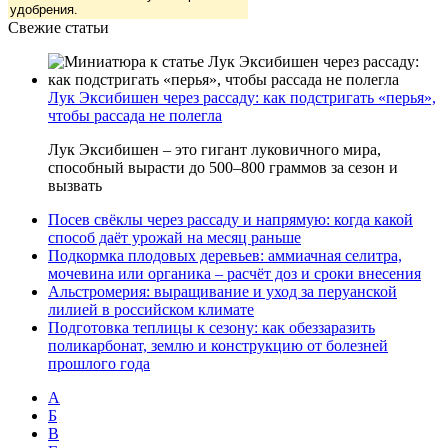
удобрения.
Свежие статьи
Лук Эксибишен через рассаду: как подстригать «перья»,
чтобы рассада не полегла
Лук Эксибишен – это гигант луковичного мира,
способный вырасти до 500–800 граммов за сезон и
вызвать
Посев свёклы через рассаду и напрямую: когда какой
способ даёт урожай на месяц раньше
Подкормка плодовых деревьев: аммиачная селитра,
мочевина или органика – расчёт доз и сроки внесения
Альстромерия: выращивание и уход за перуанской
лилией в российском климате
Подготовка теплицы к сезону: как обеззаразить
поликарбонат, землю и конструкцию от болезней
прошлого года
А
Б
В