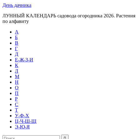
День дачника
ЛУННЫЙ КАЛЕНДАРЬ садовода огородника 2026. Растения
по алфавиту
А
Б
В
Г
Д
Е-Ж-З-И
К
Л
М
Н
О
П
Р
С
Т
У-Ф-Х
Ц-Ч-Ш-Щ
Э-Ю-Я