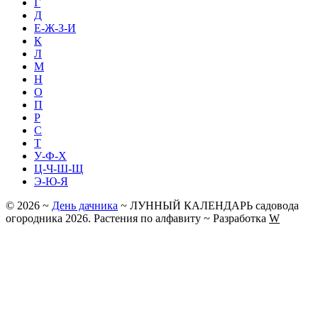
Г
Д
Е-Ж-З-И
К
Л
М
Н
О
П
Р
С
Т
У-Ф-Х
Ц-Ч-Ш-Щ
Э-Ю-Я
©
2026
~
День дачника
~ ЛУННЫЙ КАЛЕНДАРЬ садовода
огородника 2026. Растения по алфавиту ~ Разработка
W