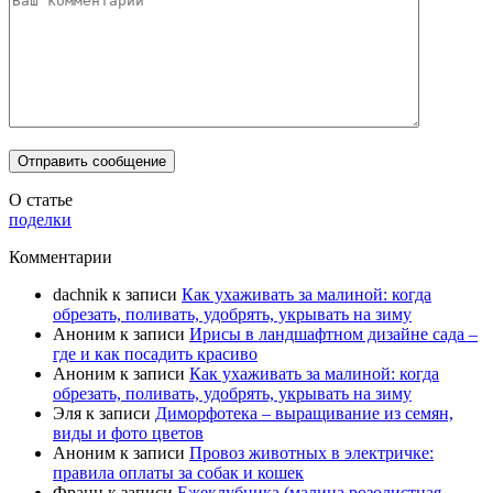
О статье
поделки
Комментарии
dachnik
к записи
Как ухаживать за малиной: когда
обрезать, поливать, удобрять, укрывать на зиму
Аноним
к записи
Ирисы в ландшафтном дизайне сада –
где и как посадить красиво
Аноним
к записи
Как ухаживать за малиной: когда
обрезать, поливать, удобрять, укрывать на зиму
Эля
к записи
Диморфотека – выращивание из семян,
виды и фото цветов
Аноним
к записи
Провоз животных в электричке:
правила оплаты за собак и кошек
Франц
к записи
Ежеклубника (малина розолистная,