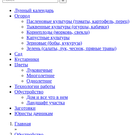
Лунный календарь
Огород
Пасленовые культуры (томаты, картофель, перец)
Тыквенные культуры (огурцы, кабачки)
Корнеплоды (морковь, свекла)
Капустные культуры
Зерновые (бобы, кукуруза)
Зелень (салаты, лук, чеснок, пряные травы)
Сад
Кустарники
Цветы
Луковичные
Многолетние
Однолетние
Технологии работы
Обустройство
Дом и все что в нем
Ландшафт участка
Заготовки
Юристы дачникам
Главная
»
Обустройство