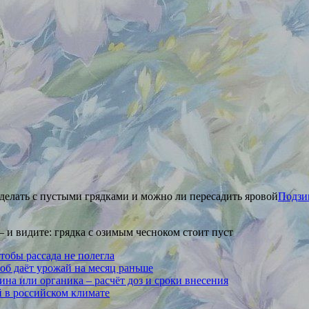
Подзим
 и видите: грядка с озимым чесноком стоит пуст
тобы рассада не полегла
соб даёт урожай на месяц раньше
на или органика – расчёт доз и сроки внесения
й в российском климате