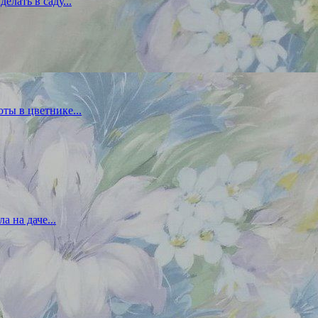
елать в саду...
оты в цветнике...
а на даче...