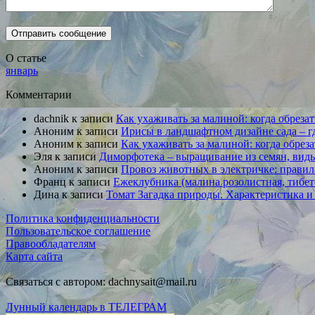
О статье
январь
Комментарии
dachnik
к записи
Как ухаживать за малиной: когда обрезат
Аноним
к записи
Ирисы в ландшафтном дизайне сада – гд
Аноним
к записи
Как ухаживать за малиной: когда обреза
Эля
к записи
Диморфотека – выращивание из семян, виды
Аноним
к записи
Провоз животных в электричке: правила
Франц
к записи
Ежеклубника (малина розолистная, тибет
Дина
к записи
Томат Загадка природы. Характеристика и 
Политика конфиденциальности
Пользовательское соглашение
Правообладателям
Карта сайта
Связаться с автором: dachnysait@mail.ru
Лунный календарь в ТЕЛЕГРАМ