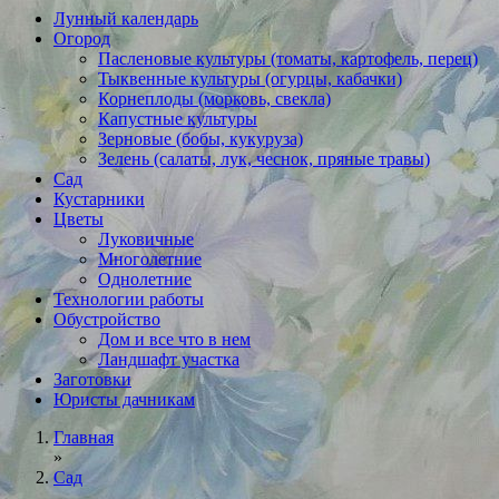
Лунный календарь
Огород
Пасленовые культуры (томаты, картофель, перец)
Тыквенные культуры (огурцы, кабачки)
Корнеплоды (морковь, свекла)
Капустные культуры
Зерновые (бобы, кукуруза)
Зелень (салаты, лук, чеснок, пряные травы)
Сад
Кустарники
Цветы
Луковичные
Многолетние
Однолетние
Технологии работы
Обустройство
Дом и все что в нем
Ландшафт участка
Заготовки
Юристы дачникам
Главная
»
Сад