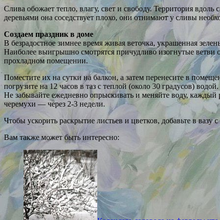
Слива обожает тепло, влагу, свет и свободу. Территория вдоль 
деревьями она соседствует плохо, они отнимают у сливы необх
Создаем праздник в доме
В безрадостное зимнее время живая веточка, украшенная зелен
Наиболее выигрышно смотрятся причудливо изогнутые ветви ор
прохладном помещении.
Поместите их на сутки на балкон, а затем перенесите в помещ
погрузите на 12 часов в таз с теплой (около 30 градусов) водой
Не забывайте ежедневно опрыскивать и меняйте воду, каждый р
черемухи — через 2-3 недели.
Чтобы ускорить раскрытие листьев и цветков, добавьте в вазу 
Вам также может быть интересно: