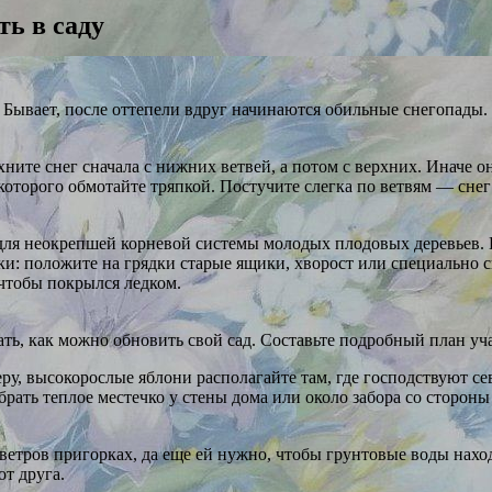
ть в саду
 Бывает, после оттепели вдруг начинаются обильные снегопады. 
ните снег сначала с нижних ветвей, а потом с верхних. Иначе 
оторого обмотайте тряпкой. Постучите слегка по ветвям — снег 
 для неокрепшей корневой системы молодых плодовых деревьев. 
ки: положите на грядки старые ящики, хворост или специально 
 чтобы покрылся ледком.
ать, как можно обновить свой сад. Составьте подробный план уч
у, высокорослые яблони располагайте там, где господствуют се
ать теплое местечко у стены дома или около забора со стороны 
тров пригорках, да еще ей нужно, чтобы грунтовые воды находи
от друга.