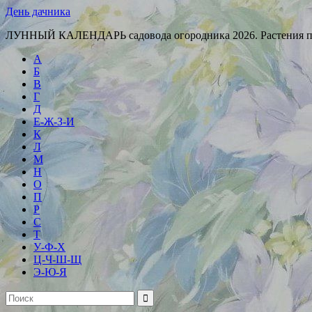
День дачника
ЛУННЫЙ КАЛЕНДАРЬ садовода огородника 2026. Растения п
А
Б
В
Г
Д
Е-Ж-З-И
К
Л
М
Н
О
П
Р
С
Т
У-Ф-Х
Ц-Ч-Ш-Щ
Э-Ю-Я