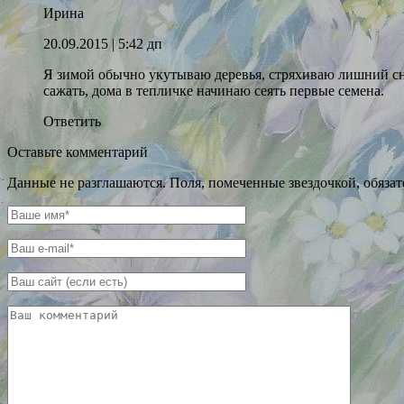
Ирина
20.09.2015
| 5:42 дп
Я зимой обычно укутываю деревья, стряхиваю лишний снег
сажать, дома в тепличке начинаю сеять первые семена.
Ответить
Оставьте комментарий
Данные не разглашаются. Поля, помеченные звездочкой, обяза