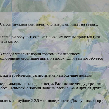
Сырой тяжелый снег валит хлопьями, налипает на ветвях,
он лавиной обрушиться вниз и нижним ветвям придется туго.
и свалится.
В холода утеплите корни торфом или перегноем.
сколоченные небольшие щиты из досок. Если вам потребуется
астка и графически разместите на нем будущие посадки.
веро-западные и западные ветра. Расстояние между деревьями
леса. Невысокие яблони должны расти в 3-4 м друг от друга,
лись на глубине 2-2,5 м от поверхности. Для кустовых сортов