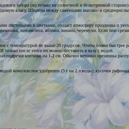
садового забора (но только на солнечной и безветренной стороне
одимую влагу. Ширина между саженцами высоко- и среднерослых 
ыми листочками и цветками, создаст атмосферу праздника и уюта
ешника, хеномелеса, яблони, вишни, черемухи. Если они срезан
ение с температурой не выше 20 градусов. Чтобы почки быстрее
. И только после этого их можно поставить в вазу с водой.
аз подрезая кончики на 1-2 см. Обычно веточки орешника распус
с водой комплексное удобрение (5 г на 2 л воды), кусочек рафи