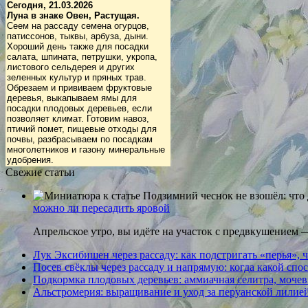
Сегодня, 21.03.2026
Луна в знаке Овен, Растущая.
Сеем на рассаду семена огурцов,
патиссонов, тыквы, арбуза, дыни.
Хороший день также для посадки
салата, шпината, петрушки, укропа,
листового сельдерея и других
зеленных культур и пряных трав.
Обрезаем и прививаем фруктовые
деревья, выкапываем ямы для
посадки плодовых деревьев, если
позволяет климат. Готовим навоз,
птичий помет, пищевые отходы для
почвы, разбрасываем по посадкам
многолетников и газону минеральные
удобрения.
Свежие статьи
можно ли пересадить яровой
Апрельское утро, вы идёте на участок с предвкушением —
Лук Эксибишен через рассаду: как подстригать «перья», ч
Посев свёклы через рассаду и напрямую: когда какой спо
Подкормка плодовых деревьев: аммиачная селитра, мочеви
Альстромерия: выращивание и уход за перуанской лилие