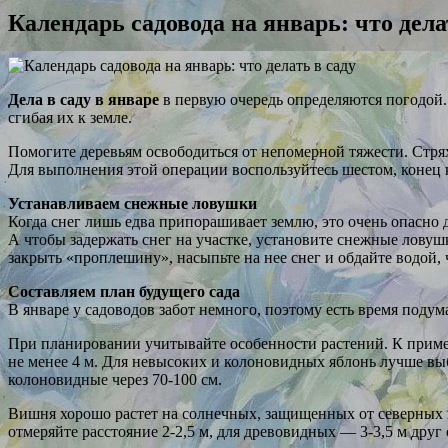
Календарь садовода на январь: что дела
Дела в саду в январе
в первую очередь определяются погодой.
сгибая их к земле.
Помогите деревьям освободиться от непомерной тяжести. Стрях
Для выполнения этой операции воспользуйтесь шестом, конец к
Устанавливаем снежные ловушки
Когда снег лишь едва припорашивает землю, это очень опасно
А чтобы задержать снег на участке, установите снежные ловуш
закрыть «проплешину», насыпьте на нее снег и обдайте водой,
Составляем план будущего сада
В январе у садоводов забот немного, поэтому есть время подум
При планировании учитывайте особенности растений. К пример
не менее 4 м. Для невысоких и колоновидных яблонь лучше выбр
колоновидные через 70-100 см.
Вишня хорошо растет на солнечных, защищенных от северных ве
отмеряйте расстояние 2-2,5 м, для древовидных — 3-3,5 м друг 