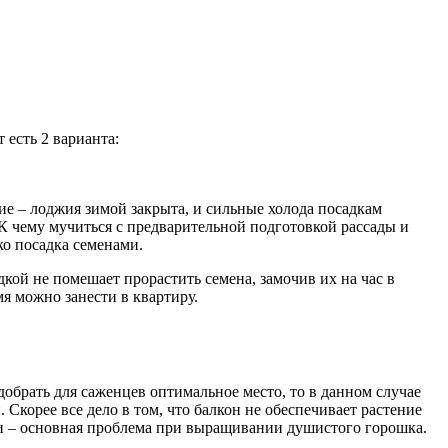
 есть 2 варианта:
чие – лоджия зимой закрыта, и сильные холода посадкам
. К чему мучиться с предварительной подготовкой рассады и
ко посадка семенами.
ой не помешает прорастить семена, замочив их на час в
я можно занести в квартиру.
обрать для саженцев оптимальное место, то в данном случае
. Скорее все дело в том, что балкон не обеспечивает растение
ти – основная проблема при выращивании душистого горошка.