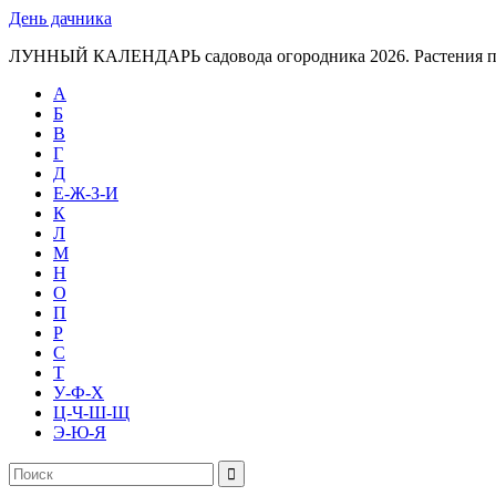
День дачника
ЛУННЫЙ КАЛЕНДАРЬ садовода огородника 2026. Растения п
А
Б
В
Г
Д
Е-Ж-З-И
К
Л
М
Н
О
П
Р
С
Т
У-Ф-Х
Ц-Ч-Ш-Щ
Э-Ю-Я