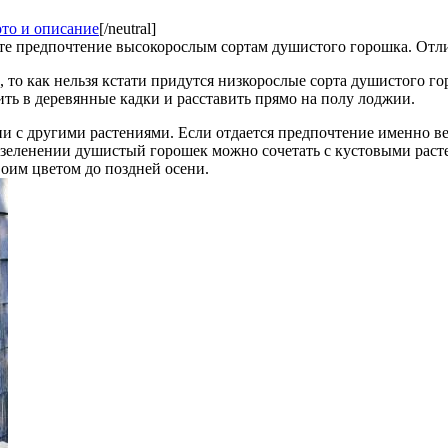
то и описание
[/neutral]
те предпочтение высокорослым сортам душистого горошка. Отличн
 то как нельзя кстати придутся низкорослые сорта душистого гор
ть в деревянные кадки и расставить прямо на полу лоджии.
 с другими растениями. Если отдается предпочтение именно ве
озеленении душистый горошек можно сочетать с кустовыми расте
воим цветом до поздней осени.