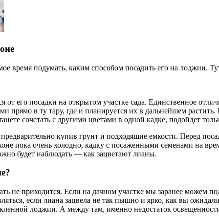
оне
ое время подумать, каким способом посадить его на лоджии. Тут
ся от его посадки на открытом участке сада. Единственное отли
ми прямо в ту тару, где и планируется их в дальнейшем растить
анете сочетать с другими цветами в одной кадке, подойдет толь
предварительно купив грунт и подходящие емкости. Перед посадк
коне пока очень холодно, кадку с посаженными семенами на врем
ожно будет наблюдать — как зацветают лианы.
не?
ь не приходится. Если на дачном участке мы заранее можем под
вляться, если лиана зацвела не так пышно и ярко, как вы ожидали
текленной лоджии. А между там, именно недостаток освещеннос