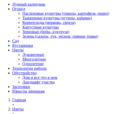
Лунный календарь
Огород
Пасленовые культуры (томаты, картофель, перец)
Тыквенные культуры (огурцы, кабачки)
Корнеплоды (морковь, свекла)
Капустные культуры
Зерновые (бобы, кукуруза)
Зелень (салаты, лук, чеснок, пряные травы)
Сад
Кустарники
Цветы
Луковичные
Многолетние
Однолетние
Технологии работы
Обустройство
Дом и все что в нем
Ландшафт участка
Заготовки
Юристы дачникам
Главная
»
Цветы
»