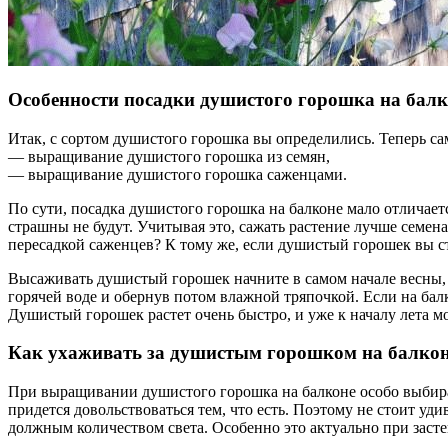
Особенности посадки душистого горошка на балк
Итак, с сортом душистого горошка вы определились. Теперь сам
— выращивание душистого горошка из семян,
— выращивание душистого горошка саженцами.
По сути, посадка душистого горошка на балконе мало отличает
страшны не будут. Учитывая это, сажать растение лучше семена
пересадкой саженцев? К тому же, если душистый горошек вы ст
Высаживать душистый горошек начните в самом начале весны, 
горячей воде и обернув потом влажной тряпочкой. Если на бал
Душистый горошек растет очень быстро, и уже к началу лета м
Как ухаживать за душистым горошком на балко
При выращивании душистого горошка на балконе особо выбират
придется довольствоваться тем, что есть. Поэтому не стоит уди
должным количеством света. Особенно это актуально при зас