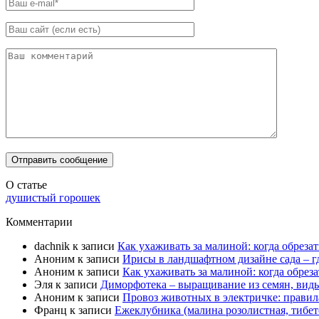
О статье
душистый горошек
Комментарии
dachnik
к записи
Как ухаживать за малиной: когда обрезат
Аноним
к записи
Ирисы в ландшафтном дизайне сада – гд
Аноним
к записи
Как ухаживать за малиной: когда обреза
Эля
к записи
Диморфотека – выращивание из семян, виды
Аноним
к записи
Провоз животных в электричке: правила
Франц
к записи
Ежеклубника (малина розолистная, тибет