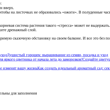
:
и вверх.
 чтобы на листочках не образовались «ожоги». В полуденные час
орневая система растения такого «стресса» может не выдержать.
жите дренажный слой.
оримую сказочную обстановку на своем балконе. И все это без 
Душистый горошек: выращивание из семян, посадка и уход
Создайте цветущ
Как создать идеальный ароматный сад: се
тельны для заполнения