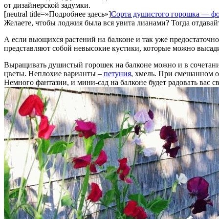
от дизайнерской задумки.
[neutral title=»Подробнее здесь»]
Сорта душистого горошка — фо
Желаете, чтобы лоджия была вся увита лианами? Тогда отдавай
А если вьющихся растений на балконе и так уже предостаточно,
представляют собой невысокие кустики, которые можно высади
Выращивать душистый горошек на балконе можно и в сочетании
цветы. Неплохие варианты –
петуния
, хмель. При смешанном 
Немного фантазии, и мини-сад на балконе будет радовать вас с