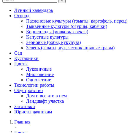
Лунный календарь
Огород
Пасленовые культуры (томаты, картофель, перец)
Тыквенные культуры (огурцы, кабачки)
Корнеплоды (морковь, свекла)
Капустные культуры
Зерновые (бобы, кукуруза)
Зелень (салаты, лук, чеснок, пряные травы)
Сад
Кустарники
Цветы
Луковичные
Многолетние
Однолетние
Технологии работы
Обустройство
Дом и все что в нем
Ландшафт участка
Заготовки
Юристы дачникам
Главная
»
Цветы