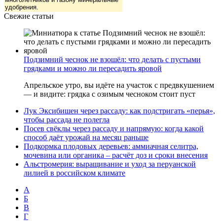
удобрения.
Свежие статьи
Подзимний чеснок не взошёл: что делать с пустыми
грядками и можно ли пересадить яровой
Апрельское утро, вы идёте на участок с предвкушением
— и видите: грядка с озимым чесноком стоит пуст
Лук Эксибишен через рассаду: как подстригать «перья»,
чтобы рассада не полегла
Посев свёклы через рассаду и напрямую: когда какой
способ даёт урожай на месяц раньше
Подкормка плодовых деревьев: аммиачная селитра,
мочевина или органика – расчёт доз и сроки внесения
Альстромерия: выращивание и уход за перуанской
лилией в российском климате
А
Б
В
Г