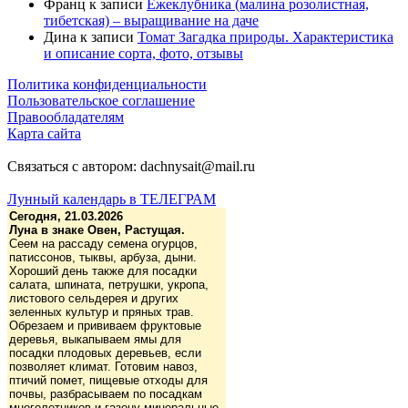
Франц
к записи
Ежеклубника (малина розолистная,
тибетская) – выращивание на даче
Дина
к записи
Томат Загадка природы. Характеристика
и описание сорта, фото, отзывы
Политика конфиденциальности
Пользовательское соглашение
Правообладателям
Карта сайта
Связаться с автором: dachnysait@mail.ru
Лунный календарь в ТЕЛЕГРАМ
Сегодня, 21.03.2026
Луна в знаке Овен, Растущая.
Сеем на рассаду семена огурцов,
патиссонов, тыквы, арбуза, дыни.
Хороший день также для посадки
салата, шпината, петрушки, укропа,
листового сельдерея и других
зеленных культур и пряных трав.
Обрезаем и прививаем фруктовые
деревья, выкапываем ямы для
посадки плодовых деревьев, если
позволяет климат. Готовим навоз,
птичий помет, пищевые отходы для
почвы, разбрасываем по посадкам
многолетников и газону минеральные