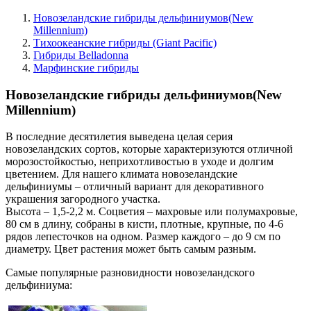
Новозеландские гибриды дельфиниумов(New
Millennium)
Тихоокеанские гибриды (Giant Pacific)
Гибриды Belladonna
Марфинские гибриды
Новозеландские гибриды дельфиниумов(New
Millennium)
В последние десятилетия выведена целая серия
новозеландских сортов, которые характеризуются отличной
морозостойкостью, неприхотливостью в уходе и долгим
цветением. Для нашего климата новозеландские
дельфиниумы – отличный вариант для декоративного
украшения загородного участка.
Высота – 1,5-2,2 м. Соцветия – махровые или полумахровые,
80 см в длину, собраны в кисти, плотные, крупные, по 4-6
рядов лепесточков на одном. Размер каждого – до 9 см по
диаметру. Цвет растения может быть самым разным.
Самые популярные разновидности новозеландского
дельфиниума: