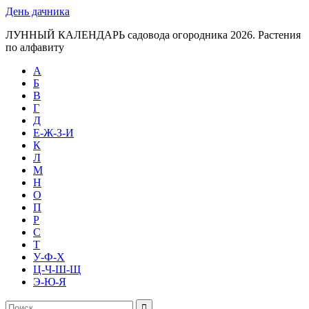
День дачника
ЛУННЫЙ КАЛЕНДАРЬ садовода огородника 2026. Растения
по алфавиту
А
Б
В
Г
Д
Е-Ж-З-И
К
Л
М
Н
О
П
Р
С
Т
У-Ф-Х
Ц-Ч-Ш-Щ
Э-Ю-Я