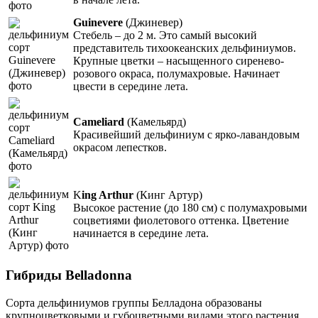
Guinevere
(Джиневер)
Стебель – до 2 м. Это самый высокий
представитель тихоокеанских дельфиниумов.
Крупные цветки – насыщенного сиренево-
розового окраса, полумахровые. Начинает
цвести в середине лета.
Cameliard
(Камельярд)
Красивейший дельфиниум с ярко-лавандовым
окрасом лепестков.
K
ing Arthur
(Кинг Артур)
Высокое растение (до 180 см) с полумахровыми
соцветиями фиолетового оттенка. Цветение
начинается в середине лета.
Гибриды Belladonna
Сорта дельфиниумов группы Белладона образованы
крупноцветковыми и губоцветными видами этого растения.