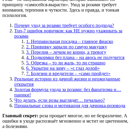
принципу «самосейся-вырасти». Уход за розами требует
внимания, терпения и чуткости. Здесь и правда, и тонкая
психология.
Почему уход за розами требует особого подхода?
Топ-7 ошибок новичков: как НЕ нужно ухаживать за
розами
1. Неправильная посадка – главное фиаско
2. Прививку зарыли по самую макушку
3. Перелив – лечим не корни, а тревогу
4. Подкормки без плана – на авось не получится
5. Обрезка – то ли жаль, то ли страшно
6. Укрытие на зиму – «с глаз долой»
7. Болезни и вредители – «само пройдет»
Реальные истории из дачной жизни и неожиданные
открытия
Золотая формула ухода за розами: без фанатизма и…
паники!
Что делать, если розы выглядят… печально?
Прощальные слова и мотивация для дачника-розовода
Главный секрет:
роза прощает многое, но не безразличие. А
ошибки в уходе распознаёт мгновенно и мстит не цветением,
а болезнями.