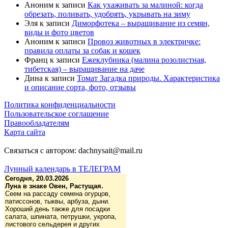
Аноним
к записи
Как ухаживать за малиной: когда
обрезать, поливать, удобрять, укрывать на зиму
Эля
к записи
Диморфотека – выращивание из семян,
виды и фото цветов
Аноним
к записи
Провоз животных в электричке:
правила оплаты за собак и кошек
Франц
к записи
Ежеклубника (малина розолистная,
тибетская) – выращивание на даче
Дина
к записи
Томат Загадка природы. Характеристика
и описание сорта, фото, отзывы
Политика конфиденциальности
Пользовательское соглашение
Правообладателям
Карта сайта
Связаться с автором: dachnysait@mail.ru
Лунный календарь в ТЕЛЕГРАМ
Сегодня, 20.03.2026
Луна в знаке Овен, Растущая.
Сеем на рассаду семена огурцов,
патиссонов, тыквы, арбуза, дыни.
Хороший день также для посадки
салата, шпината, петрушки, укропа,
листового сельдерея и других