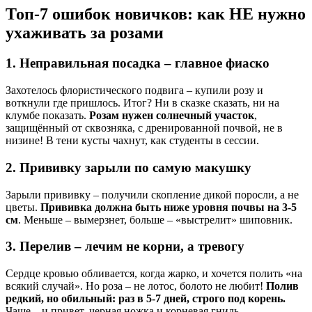
Топ-7 ошибок новичков: как НЕ нужно
ухаживать за розами
1. Неправильная посадка – главное фиаско
Захотелось флористического подвига – купили розу и
воткнули где пришлось. Итог? Ни в сказке сказать, ни на
клумбе показать.
Розам нужен солнечный участок
,
защищённый от сквозняка, с дренированной почвой, не в
низине! В тени кусты чахнут, как студенты в сессии.
2. Прививку зарыли по самую макушку
Зарыли прививку – получили скопление дикой поросли, а не
цветы.
Прививка должна быть ниже уровня почвы на 3-5
см
. Меньше – вымерзнет, больше – «выстрелит» шиповник.
3. Перелив – лечим не корни, а тревогу
Сердце кровью обливается, когда жарко, и хочется полить «на
всякий случай». Но роза – не лотос, болото не любит!
Полив
редкий, но обильный: раз в 5-7 дней, строго под корень.
Чаще – и привет, черная ножка и корневая гниль.