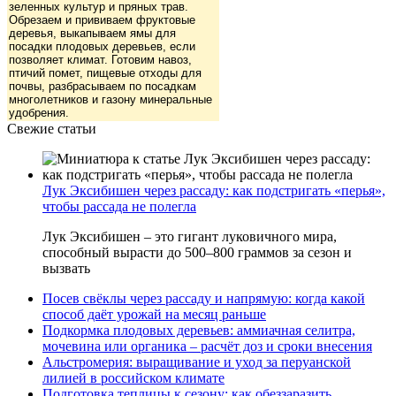
зеленных культур и пряных трав.
Обрезаем и прививаем фруктовые
деревья, выкапываем ямы для
посадки плодовых деревьев, если
позволяет климат. Готовим навоз,
птичий помет, пищевые отходы для
почвы, разбрасываем по посадкам
многолетников и газону минеральные
удобрения.
Свежие статьи
Лук Эксибишен через рассаду: как подстригать «перья»,
чтобы рассада не полегла
Лук Эксибишен – это гигант луковичного мира,
способный вырасти до 500–800 граммов за сезон и
вызвать
Посев свёклы через рассаду и напрямую: когда какой
способ даёт урожай на месяц раньше
Подкормка плодовых деревьев: аммиачная селитра,
мочевина или органика – расчёт доз и сроки внесения
Альстромерия: выращивание и уход за перуанской
лилией в российском климате
Подготовка теплицы к сезону: как обеззаразить