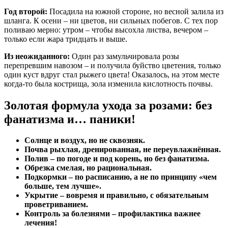
Год второй:
Посадила на южной стороне, но весной залила из
шланга. К осени – ни цветов, ни сильных побегов. С тех пор
поливаю мерно: утром – чтобы высохла листва, вечером –
только если жара тридцать и выше.
Из неожиданного:
Один раз замульчировала розы
перепревшим навозом – и получила буйство цветения, только
один куст вдруг стал рыжего цвета! Оказалось, на этом месте
когда-то была кострища, зола изменила кислотность почвы.
Золотая формула ухода за розами: без
фанатизма и… паники!
Солнце и воздух, но не сквозняк.
Почва рыхлая, дренированная, не переувлажнённая.
Полив – по погоде и под корень, но без фанатизма.
Обрезка смелая, но рациональная.
Подкормки – по расписанию, а не по принципу «чем
больше, тем лучше».
Укрытие – вовремя и правильно, с обязательным
проветриванием.
Контроль за болезнями – профилактика важнее
лечения!