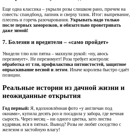
Еще одна классика – укрыли розы слишком рано, причем на
совесть: спандбонд, лапник и сверху тазик. Итог: выпревание,
плесень и горечь разочарования.
Укрывать надо только
после первых заморозков, и обязательно проветривать
даже зимой!
7. Болезни и вредители – «само пройдет»
Увидели тлю или пятна – махнули рукой: «ну, авось
перезимует». Не перезимует! Роза требует контроля:
обработка от тли, профилактика пятнистостей, защитное
опрыскивание весной и летом
. Иначе королева быстро сдаёт
позиции.
Реальные истории из дачной жизни и
неожиданные открытия
Год первый:
Я, вдохновлённая фото «у англичан под
окнами», купила десять роз и посадила у забора, где вечная
сырость. Через месяц – ни одного цветка, зато листва
кудрявая, вся в пятнах. Вывод? Розы не любят соседство с
железом и застойную влагу!