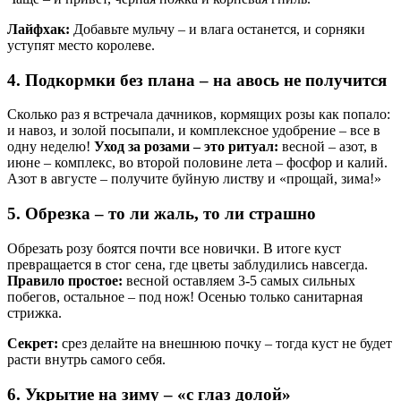
Лайфхак:
Добавьте мульчу – и влага останется, и сорняки
уступят место королеве.
4. Подкормки без плана – на авось не получится
Сколько раз я встречала дачников, кормящих розы как попало:
и навоз, и золой посыпали, и комплексное удобрение – все в
одну неделю!
Уход за розами – это ритуал:
весной – азот, в
июне – комплекс, во второй половине лета – фосфор и калий.
Азот в августе – получите буйную листву и «прощай, зима!»
5. Обрезка – то ли жаль, то ли страшно
Обрезать розу боятся почти все новички. В итоге куст
превращается в стог сена, где цветы заблудились навсегда.
Правило простое:
весной оставляем 3-5 самых сильных
побегов, остальное – под нож! Осенью только санитарная
стрижка.
Секрет:
срез делайте на внешнюю почку – тогда куст не будет
расти внутрь самого себя.
6. Укрытие на зиму – «с глаз долой»