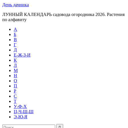
День дачника
ЛУННЫЙ КАЛЕНДАРЬ садовода огородника 2026. Растения
по алфавиту
А
Б
В
Г
Д
Е-Ж-З-И
К
Л
М
Н
О
П
Р
С
Т
У-Ф-Х
Ц-Ч-Ш-Щ
Э-Ю-Я