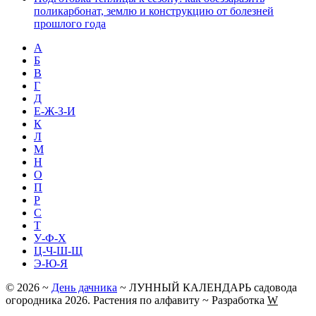
поликарбонат, землю и конструкцию от болезней
прошлого года
А
Б
В
Г
Д
Е-Ж-З-И
К
Л
М
Н
О
П
Р
С
Т
У-Ф-Х
Ц-Ч-Ш-Щ
Э-Ю-Я
©
2026
~
День дачника
~ ЛУННЫЙ КАЛЕНДАРЬ садовода
огородника 2026. Растения по алфавиту ~ Разработка
W