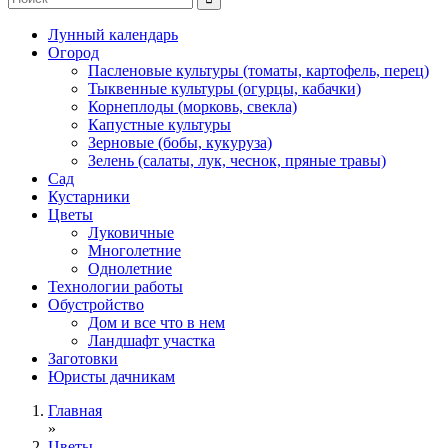
Лунный календарь
Огород
Пасленовые культуры (томаты, картофель, перец)
Тыквенные культуры (огурцы, кабачки)
Корнеплоды (морковь, свекла)
Капустные культуры
Зерновые (бобы, кукуруза)
Зелень (салаты, лук, чеснок, пряные травы)
Сад
Кустарники
Цветы
Луковичные
Многолетние
Однолетние
Технологии работы
Обустройство
Дом и все что в нем
Ландшафт участка
Заготовки
Юристы дачникам
Главная
»
Цветы